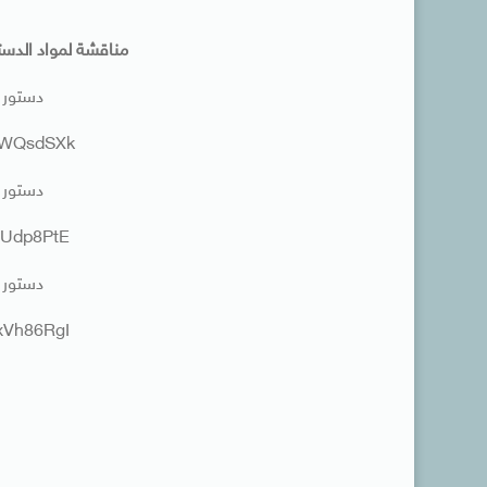
مناقشة لمواد الدست
دستور مصر 9-
iMWQsdSXk
دستور مصر 9-
saUdp8PtE
دستور مصر 9-
qxVh86RgI