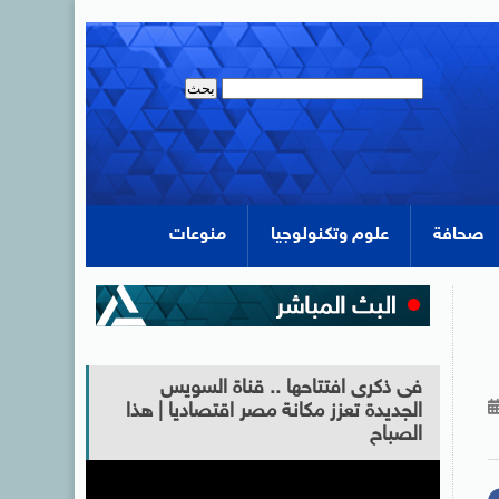
صحافة
علوم وتكنولوجيا
منوعات
فى ذكرى افتتاحها .. قناة السويس
الجديدة تعزز مكانة مصر اقتصاديا | هذا
الصباح