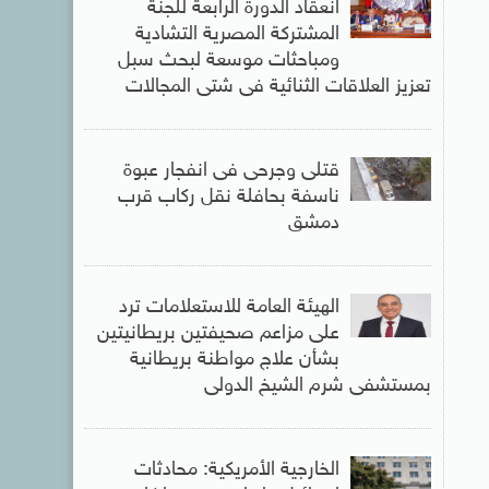
انعقاد الدورة الرابعة للجنة
المشتركة المصرية التشادية
ومباحثات موسعة لبحث سبل
تعزيز العلاقات الثنائية فى شتى المجالات
قتلى وجرحى فى انفجار عبوة
ناسفة بحافلة نقل ركاب قرب
دمشق
الهيئة العامة للاستعلامات ترد
على مزاعم صحيفتين بريطانيتين
بشأن علاج مواطنة بريطانية
بمستشفى شرم الشيخ الدولى
الخارجية الأمريكية: محادثات