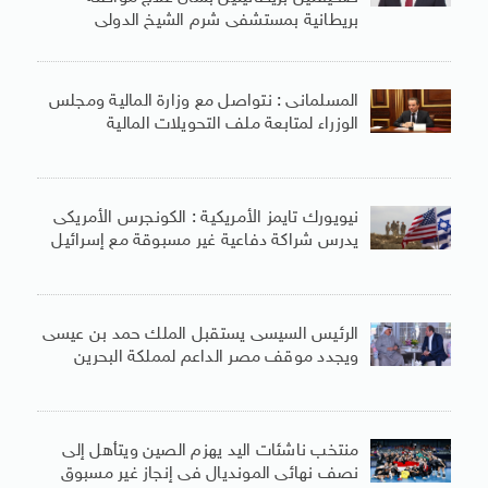
بريطانية بمستشفى شرم الشيخ الدولى
المسلمانى : نتواصل مع وزارة المالية ومجلس
الوزراء لمتابعة ملف التحويلات المالية
نيويورك تايمز الأمريكية : الكونجرس الأمريكى
يدرس شراكة دفاعية غير مسبوقة مع إسرائيل
الرئيس السيسى يستقبل الملك حمد بن عيسى
ويجدد موقف مصر الداعم لمملكة البحرين
منتخب ناشئات اليد يهزم الصين ويتأهل إلى
نصف نهائى المونديال فى إنجاز غير مسبوق