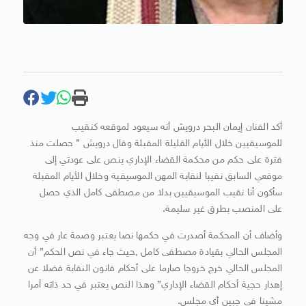
أكد الفنان إيمان البحر درويش أنه سيعود لموقعه كنقيب
للموسيقيين خلال الأيام القليلة المقبلة وقال درويش ” حصلت منذ
فترة على حكم من محكمة القضاء الإداري ينص على عودتي إلى
موقعي السابق نقيبا لنقابة المهن الموسيقية وخلال الأيام المقبلة
سأكون أنا نقيب الموسيقيين بدلا من مصطفى كامل الذي حصل
على المنصب بطرق غير سليمة.
وأضاف أن المحكمة أصدرت في حكمها نصا يعتبر وصمة عار في وجه
المجلس الحالي بقيادة مصطفى كامل ,حيث جاء في نص الحكم” أن
المجلس الحالي خرج خروجا صارما على أحكام قانون النقابة فضلا عن
إهدار حجية أحكام القضاء الإداري” وهذا النص يعتبر في حد ذاته أمرا
مشينا في جبين أي مجلس.