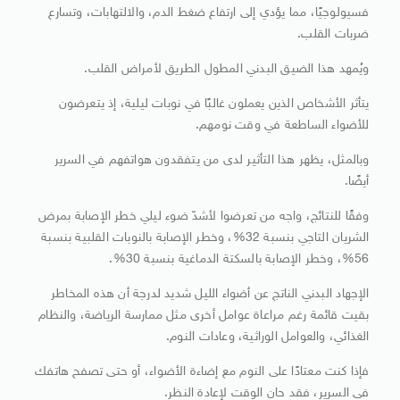
فسيولوجيًا، مما يؤدي إلى ارتفاع ضغط الدم، والالتهابات، وتسارع
ضربات القلب.
ويُمهد هذا الضيق البدني المطول الطريق لأمراض القلب.
يتأثر الأشخاص الذين يعملون غالبًا في نوبات ليلية، إذ يتعرضون
للأضواء الساطعة في وقت نومهم.
وبالمثل، يظهر هذا التأثير لدى من يتفقدون هواتفهم في السرير
أيضًا.
وفقًا للنتائج، واجه من تعرضوا لأشدّ ضوء ليلي خطر الإصابة بمرض
الشريان التاجي بنسبة 32%، وخطر الإصابة بالنوبات القلبية بنسبة
56%، وخطر الإصابة بالسكتة الدماغية بنسبة 30%.
الإجهاد البدني الناتج عن أضواء الليل شديد لدرجة أن هذه المخاطر
بقيت قائمة رغم مراعاة عوامل أخرى مثل ممارسة الرياضة، والنظام
الغذائي، والعوامل الوراثية، وعادات النوم.
فإذا كنت معتادًا على النوم مع إضاءة الأضواء، أو حتى تصفح هاتفك
في السرير، فقد حان الوقت لإعادة النظر.