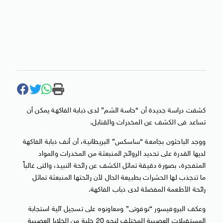
كشفت دراسة جديدة أن “حاسة الشم” لدى ذبابة الفاكهة يمكن أن
تساعد فى الكشف عن المخدرات والقنابل.
ووجد الباحثون بجامعة “ساسكس” البريطانية، أن أنف ذبابة الفاكهة
لديها القدرة على تحديد الروائح المنبعثة من المخدرات والمواد
المتفجرة، بصورة دقيقة تماثل الكشف عن رائحة النبيذ، والتى غالباً
ما تنجذب لها الحشرات بطبيعة الحال لأن رائحتها المنبعثة تماثل
رائحة الأطعمة المفضلة لدى ذباب الفاكهة.
وعكف البروفيسور “نوفوتى” ومعاونوه على تسجيل آلية استجابة
المستقبلات العصبية المختلف لنحو 20 خلية من الخلايا العصبية