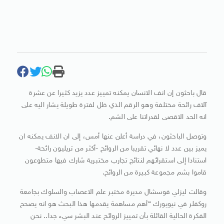
قال باحثون إن انف الانسان يمكنه تمييز عدد يزيد كثيرا عن عشرة
آلاف رائحة مختلفة وهو الرقم الذي ظل لفترة طويلة يشار اليه على
انه الحد الاقصى لقدراتنا على الشم.
وتوصل الباحثون، في دراسة أعلن عنها أمس، إلى ان الانف يمكنه ان
يميز بين عدد لا نهائي تقريبا من الروائح -أكثر من تريليون رائحة-
استنادا إلى استقرائهم لنتائج تجارب مختبرية شارك فيها متطوعون
قاموا بشم مجموعة كبيرة من الروائح.
وقالت ليزلي فوسشال مديرة مختبر علم الاعصاب والسلوك بجامعة
روكفلر في نيويورك “أهم مساهمة يقدمها هذا البحث هو انه يصحح
الفكرة الحالية القائلة بأن تمييز الروائح عند البشر سيء جدا.. نحن