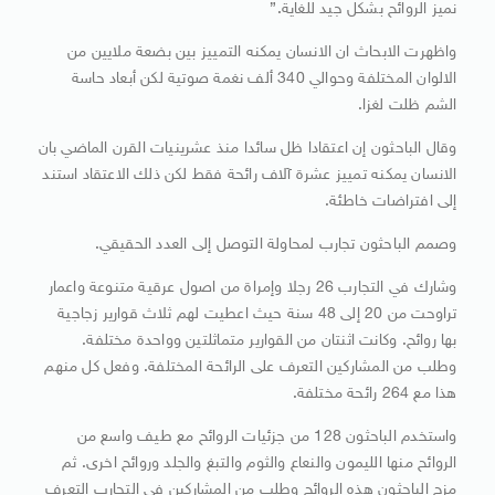
نميز الروائح بشكل جيد للغاية.”
واظهرت الابحاث ان الانسان يمكنه التمييز بين بضعة ملايين من
الالوان المختلفة وحوالي 340 ألف نغمة صوتية لكن أبعاد حاسة
الشم ظلت لغزا.
وقال الباحثون إن اعتقادا ظل سائدا منذ عشرينيات القرن الماضي بان
الانسان يمكنه تمييز عشرة آلاف رائحة فقط لكن ذلك الاعتقاد استند
إلى افتراضات خاطئة.
وصمم الباحثون تجارب لمحاولة التوصل إلى العدد الحقيقي.
وشارك في التجارب 26 رجلا وإمراة من اصول عرقية متنوعة واعمار
تراوحت من 20 إلى 48 سنة حيث اعطيت لهم ثلاث قوارير زجاجية
بها روائح. وكانت اثنتان من القوارير متماثلتين وواحدة مختلفة.
وطلب من المشاركين التعرف على الرائحة المختلفة. وفعل كل منهم
هذا مع 264 رائحة مختلفة.
واستخدم الباحثون 128 من جزئيات الروائح مع طيف واسع من
الروائح منها الليمون والنعاع والثوم والتبغ والجلد وروائح اخرى. ثم
مزج الباحثون هذه الروائج وطلب من المشاركين في التجارب التعرف