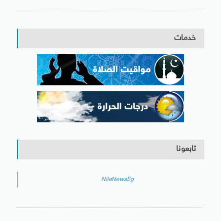
خدمات
تابعونا
NileNewsEg