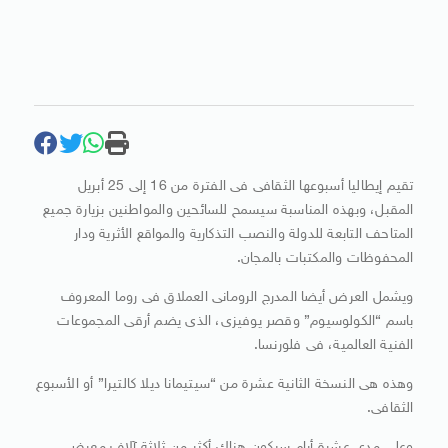
تقيم إيطاليا أسبوعها الثقافى فى الفترة من 16 إلى 25 أبريل
المقبل، وبهذه المناسبة سيسمح للسائحين والمواطنين بزيارة جميع
المتاحف التابعة للدولة والنصب التذكارية والمواقع الأثرية ودار
المحفوظات والمكتبات بالمجان.
ويشمل العرض أيضا المدرج الرومانى العملاق فى روما المعروف
باسم “الكولوسيوم” وقصر يوفيزى، الذى يضم أرقى المجموعات
الفنية العالمية، فى فلورنسا.
وهذه هى النسخة الثانية عشرة من “سيتيمانا ديلا كالتيرا” أو الأسبوع
الثقافى.