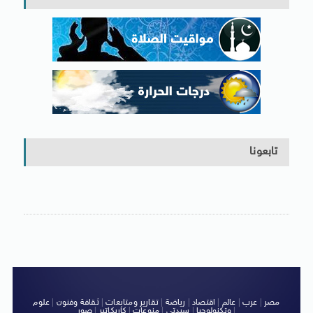
تابعونا
مصر
|
عرب
|
عالم
|
اقتصاد
|
رياضة
|
تقارير ومتابعات
|
ثقافة وفنون
|
علوم
|
وتكنولوجيا
|
سيدتى
|
منوعات
|
كاريكاتير
|
صور