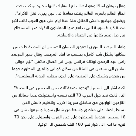
وقال برهان اتماكا وهو ايضا يتابع المعارك “انها مجزرة ترتكب تحت
انظار العالم باسره، العالم يقف صامتا فى حين يجرى قتل الاكراد”.
ويضيق جهاديو داعش الخناق منذ عدة ايام على عين العرب ثالث اكبر
مدينة كردية سورية التى يدافع عنها المقاتلون الاكراد قدر المستطاع
فى ظل عدم تكافؤ فى الاعداد والاسلحة.
وافاد المرصد السورى لحقوق الانسان الخميس ان المدينة خلت من
سكانها بشكل شبه كامل، بحسب ما افاد المرصد. وقال مدير المرصد
رامى عبد الرحمن لوكالة فرانس برس فى اتصال هاتفى “نزح حوالى
ثمانين الى تسعين فى المئة من سكان كوبانى والقرى المجاورة خوفا
من هجوم وشيك على المدينة على ايدى تنظيم الدولة الاسلامية”.
لكنه اشار الى استمرار “وجود بضعة آلاف من المدنيين فى المدينة”
التى كانت تعد قبل الحرب 70 الف نسمة واستقبلت عددا مماثلا من
النازحين الهاربين من مناطق سورية اخرى. وتنظيم داعش الذى
يسيطر اصلا على مناطق واسعة من شمال سوريا وشرقها، شن فى
16 سبتمبر هجوما للسيطرة على عين العرب واستولى على نحو 70
قرية ما ادى الى فرار نحو 160 الف شخص الى تركيا.