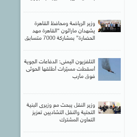
وزير الرياضة ومحافظ القاهرة
يشهدان ماراثون “القاهرة مهد
الحضارة” بمشاركة 7000 متسابق
التلفزيون اليمنى: الدفاعات الجوية
أسقطت مسيّرات أطلقها الحوثى
فوق مأرب
وزير النقل يبحث مع وزيرى البنية
التحتية والنقل التشاديين تعزيز
التعاون المشترك