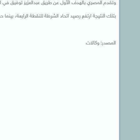
وتقدم المصري بالهدف الأول عن طريق عبدالعزيز توفيق في الدقيقة 46، وتعادل خالد قمر للشرطة في 
بتلك النتيجة ارتفع رصيد اتحاد الشرطة للنقطة الرابعة، بينم
المصدر: وكالات