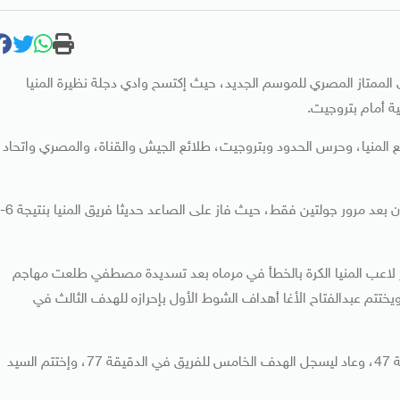
ري الممتاز المصري للموسم الجديد، حيث إكتسح وادي دجلة نظيرة المنيا
ة أمام بتروجيت.
جلة مع المنيا، وحرس الحدود وبتروجيت، طلائع الجيش والقناة، والمصري واتحاد
استطاع وادي دجلة أن يحقق أكبر انتصار في المسابقة حتي الأن بعد مرور جولتين فقط، حيث فاز على الصاعد حديثا فريق المنيا بنتيجة 6-
لدقيقة 10 بعدما حول وليد أنور لاعب المنيا الكرة بالخطأ في مرماه بعد تسديدة مصطفي طلعت مهاجم
، ثم أضاف أكوتي منساه الهدف الثاني في الدقيقة 24، ويختتم عبدالفتاح الأغا أهداف الشوط الأول بإحرازه للهدف الثالث في
وأضاف مصطفي طلعت الهدف الرابع لوادي دجلة في الدقيقة 47، وعاد ليسجل الهدف الخامس للفريق في الدقيقة 77، وإختتم السيد