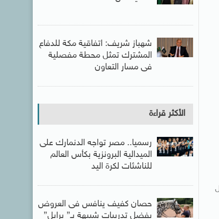
شهباز شريف: اتفاقية مكة للدفاع
المشترك تمثل محطة مفصلية
فى مسار التعاون
الأكثر قراءة
رسميا.. مصر تواجه الدنمارك على
الميدالية البرونزية بكأس العالم
للناشئات لكرة اليد
ل
حصان كفيف ينافس فى العروض
بفضل تدريبات شبيهة بـ” برايل”