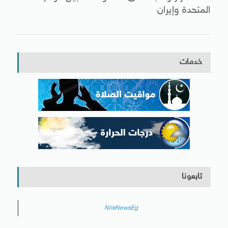
المتحدة وإيران
خدمات
تابعونا
NileNewsEg