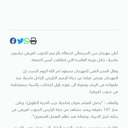
أعلن مهرجان دبي السينمائي احتفائه بالزعيم الجنوب افريقي نيلسون
مانديلا، خلال دورته العاشرة التي انطلقت أمس الجمعة.
وقال المدير الفني للمهرجان مسعود امر الله اليوم السبت إن
المهرجان يعرض فيلما عن حياة الزعيم التاريخي الراحل مانديلا منذ
طفولته في الريف وصولا الى فوزه بأول انتخابات رئاسية ديمقراطية
في جنوب افريقيا.
وأضاف : “يحمل الفيلم عنوان (مانديلا درب الحرية الطويل)، وعلى
مدار 147 دقيقة يرصد مشاهد من حياة الرئيس الجنوب افريقي في
رحلته لنيل الحرية، ونضاله ضد نظام الفصل العنصري”.