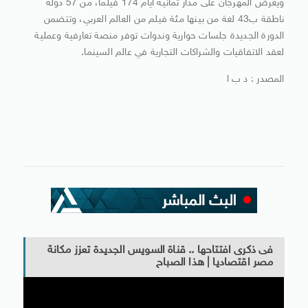
ويعرض المهرجان على مدار ثمانية أيام 174 فيلما، من 57 دولة
ناطقة ب43 لغة من بينها مئة فيلم من العالم العربي، وتتضمن
الدورة الجديدة جلسات حوارية وندوات توفر منصة تعارفية وعملية
لعقد الاتفاقيات والشراكات التجارية في عالم السينما.
المصدر : د ب ا
فى ذكرى افتتاحها .. قناة السويس الجديدة تعزز مكانة
مصر اقتصاديا | هذا الصباح