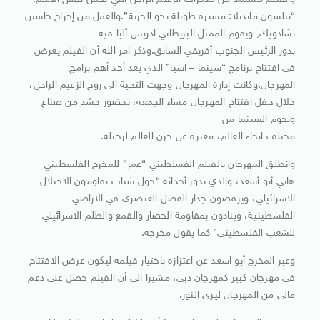
والفيلم مستمد من مذكرات الزعيم الراحل التي تحمل نفس الاسم:
“نيلسون مانديلا: مسيرة طويلة نحو الحرية”.والعمل من إخراج جاستن
تشادويك, ويقوم الممثل البريطاني ادريس ألبا فيه
بدور الرئيس الجنوب أفريقي السابق.وذكر امر الله أن الفيلم يعرض
في افتتاح برنامج “سينما – اسيا” الذي يعد أحد أهم برامج
المهرجان.وكانت إدارة المهرجان وجهت التحية الى روح الزعيم الراحل،
خلال حفل افتتاح المهرجان مساء الجمعة، بحضور حشد من صناع
ونجوم السينما من
مختلف انحاء العالم، معبرة عن حزن العالم لرحيله.
وانطلق المهرجان بالفيلم الفسلطيني “عمر” للمخرج الفلسطيني
هاني أبو أسعد، والذي تدور أحداثه “حول شباب يقاومون الاحتلال
الاسرائيلي، ويرفضون جدار الفصل العنصري في الاراضي
الفلسطينية، وينادون بمقاومة الحصار والقمع والظلم الاسرائيلي
للشعب الفلسطيني” كما يقول مخرجه.
وعبر المخرج أبو اسعد عن اعتزازه باختيار فيلمه ليكون عرض الافتتاح
في مهرجان كبير كمهرجان دبي، مشيرا الى أن الفيلم حصل على دعم
مالي من المهرجان ليرى النور.