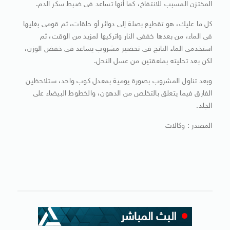
المختزن المسبب للانتفاخ، كما أنها تساعد فى ضبط سكر الدم.
كل ما عليك، هو تقطيع بصلة إلى دوائر أو حلقات، ثم قومى بغليها
فى الماء، من بعدها خففى النار واتركيها لمزيد من الوقت، ثم
استخدمى الماء الناتج فى تحضير مشروب يساعد فى خفض الوزن،
لكن بعد تحليته بملعقتين من عسل النحل.
وبعد تناول المشروب بصورة يومية بمعدل كوب واحد، ستلاحظين
الفارق فيما يتعلق بالتخلص من الدهون، والخطوط البيضاء على
الجلد.
المصدر : وكالات