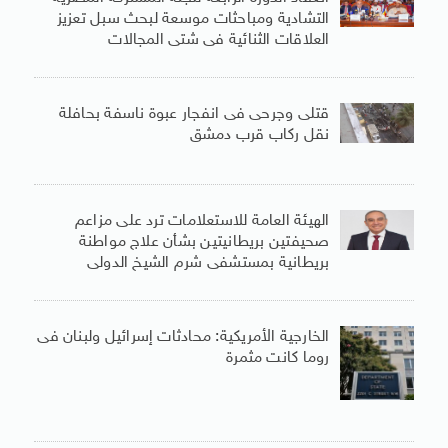
التشادية ومباحثات موسعة لبحث سبل تعزيز
العلاقات الثنائية فى شتى المجالات
قتلى وجرحى فى انفجار عبوة ناسفة بحافلة
نقل ركاب قرب دمشق
الهيئة العامة للاستعلامات ترد على مزاعم
صحيفتين بريطانيتين بشأن علاج مواطنة
بريطانية بمستشفى شرم الشيخ الدولى
الخارجية الأمريكية: محادثات إسرائيل ولبنان فى
روما كانت مثمرة