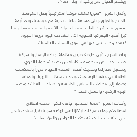
ويفسح المجال لمن يرغب أن يبني معه”.
وأكمل الشرع : “سوريا تمتلك موقعاً استراتيجياً يصل المتوسط
بالخليج والعراق وعلى مسافة ساعات بحرية من مرسيليا، وبعد أزمة
مضيق هرمز أدرك العالم قيمة الممرات الآمنة والمستقرة هنا، وهنا
تبرز أهمية الجغرافيا السوريّة التي استعادت اليوم دورها الحيوي
كعقدة ربط لا غنى عنها في سوق الممرات العالمية”.
وتابع الشرع : “أرى خارطة طريق متكاملة لإعادة الإعمار والشراكة،
حيث نتحدث عن منظومة متكاملة من تجديد أسطولنا الجوي
وتشغيل مطاراتنا وتحديث أنظمة الملاحة الجوية، مروراً باستكشاف
الطاقة في مياهنا الإقليمية، وتحديث شبكات الكهرباء والمياه،
وصولا إلى قطاعات المشافي الجامعية والصناعات الغذائية وتحديث
البنية الرقمية والسجل المدني”.
وأضاف الشرع: “مدننا الصناعية جاهزة لتكون منصة انطلاق
لمصانعكم وما يدعم ذلك ارتكازنا على نهضة سوريا بقرار سيادي فنحن
نبني بيئة استثمار حديثة تحكمها القوانين والمؤسسات”.