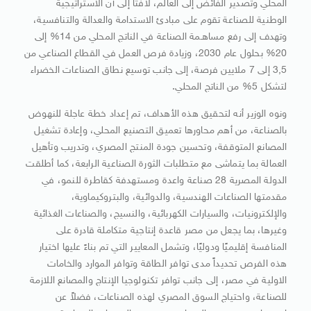
المحلي وتصدير الفائض إلى العالم، لافتاً إلى أن الاستراتيجية
الوطنية للصناعة تقوم على مبادئ الاستدامة والعدالة والتنافسية،
وتهدف إلى رفع مساهـمة الصناعة في الناتج المحلي من 14% إلى
20% بحلول عام 2030، وزيادة فرص العمل في القطاع الصناعي من
3,5 إلى 7 ملايين فرصة، إلى جانب توسيع نطاق الصناعات الخضراء
لتشكل 5% من الناتج المحلي.
ونوه الوزير أنه لتحقيق هذه الأهداف، تم إعداد خطة عاجلة للنهوض
بالصناعة، من أهم محاورها تعميق التصنيع المحلي، وإعادة تشغيل
المصانع المتوقفة، وتحسين جودة المنتج المصري، وتدريب وتأهيل
العمالة بما يتماشى مع متطلبات الثورة الصناعية الرابعة، كما أطلقت
الدولة المصرية 28 صناعة واعدة ومستهدفة كقاطرة للنمو، في
مقدمتها الصناعات الهندسية، والدوائية، والبتروكيماوية،
والإلكترونيات، والسيارات الكهربائية، والنسيج، والصناعات الغذائية
وغيرها، بما يجعل من مصر قاعدة إنتاجية متكاملة قادرة على
المنافسة إقليميًا ودوليًا، وتشمل المعايير التي تم بناءً عليها اختيار
هذه الفرص تحديداً مدى توافر الطاقة وتوافر الموارد والخامات
الاولية في مصر، إلى جانب توافر تكنولوجيا الإنتاج والمصانع اللازمة
للصناعة، واحتياج السوق المصري لهذه الصناعات، فضلاً عن