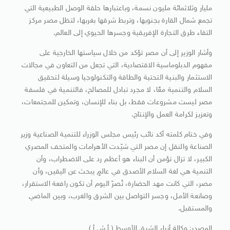
مليار وثلاثمائة مليون نسمة، وباعتبارها حلقة الوصل الطبيعية التي
تجمع شمال القارة بجنوبها، وتربط شرقها بغربها، لتظل مصر مركز
التقاء طرق التجارة الإفريقية وجسرها الحيوي إلى العالم.
وأشار الوزير إلى أن مصر تؤكد من خلال سياستها الخارجية على
مفهوم الدبلوماسية الاقتصادية، التي تجعل من التعاون في مجالات
الاستثمار والبنية التحتية والطاقة والتكنولوجيا وسيلة لتحقيق
السلام والتنمية معًا، لا مجرد تبادل للمصالح، فالتنمية في فلسفة
مصر ليست مشروعات فقط، بل بناء للإنسان، وتمكين للمجتمعات،
وتعزيز لكرامة العمل والإنتاج.
وفي ختام كلمته أكد نائب رئيس مجلس الوزراء للتنمية الصناعية وزير
الصناعة والنقل إن مصر التي شيّدت الأهرامات والمتحف المصري
الكبير، لا تزال تؤمن أن البناء هو أعظم رد على الاضطراب، وأن
التنمية هي لغة السلام الأصدق في عالمٍ يبحث عن اليقين، وأن
مصر، التي كانت مهد الحضارة، تُصرّ اليوم أن تكون رافعة الاستقرار،
وصانعة الأمل، وجسر التواصل بين الشرق والغرب، وبين الماضي
والمستقبل.
المصدر: وكالة أنباء الشرق الأوسط ( أ ش أ )