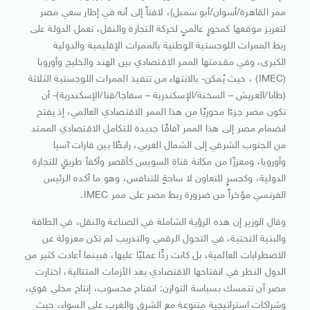
ممر القاهرة/أسوان/أبو سمبل)، لافتاً إلى أنه في إطار سعي مصر
لتعزيز موقعها كمحورٍ عالميٍ لحركة التجارة والنقل، تعمل الدولة على
ربط الممرات اللوجستية الوطنية بالممرات الإقليمية والدولية
الكبرى، وفي مقدمتها الممر الاقتصادي بين الهند والخليج وأوروبا
(IMEC) ، حيث يُمكن- بالانتهاء من تنفيذ الممرات اللوجستية الثلاثة
(طابا/العريش – السخنة/الإسكندرية – سفاجا/قنا/الإسكندرية)- أن
تكون مصر جزءًا محوريًا من هذا الممر الاقتصادي العالمي، إذ يفتح
انضمام مصر إلى هذا الممر آفاقًا جديدة للتكامل الاقتصادي الممتد
من الجنوب الشرقي إلى الشمال الغربي، رابطًا بين قارات آسيا
وأوروبا، ومعززًا من مكانة قناة السويس كأقصر وأكفأ طريقٍ للتجارة
الدولية، وكجسرٍ للتعاون لا ساحةٍ للتنافس، وهو ما أكده الرئيس
الفرنسي مؤخراً من ضرورة ربط مصر على ممر IMEC.
وقال الوزير إن هذه الرؤية الشاملة في الصناعة والنقل، في الطاقة
والبنية التحتية، في التحول الرقمي والتدريب لم تكن معزولة عن
الاضطرابات العالمية، بل كانت ردًّا عمليًا عليها، فبينما أعادت كثير من
الدول النظر في انفتاحها الاقتصادي بعد الأزمات المتتالية، اختارت
مصر أن تتمسك بسياسة التوازن: انفتاح محسوب، إنتاج محلي قوي،
وشراكات استراتيجية متنوعة مع الشرق والغرب على السواء، حيث