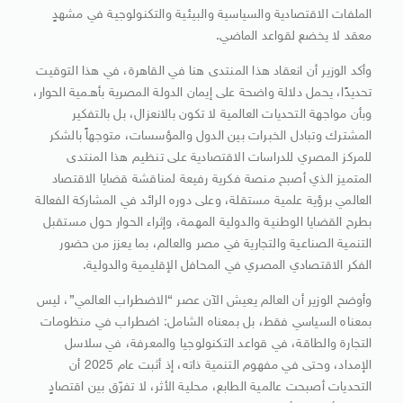
الملفات الاقتصادية والسياسية والبيئية والتكنولوجية في مشهدٍ
معقد لا يخضع لقواعد الماضي.
وأكد الوزير أن انعقاد هذا المنتدى هنا في القاهرة، في هذا التوقيت
تحديدًا، يحمل دلالة واضحة على إيمان الدولة المصرية بأهـمية الحوار،
وبأن مواجهة التحديات العالمية لا تكون بالانعزال، بل بالتفكير
المشترك وتبادل الخبرات بين الدول والمؤسسات، متوجهاً بالشكر
للمركز المصري للدراسات الاقتصادية على تنظيم هذا المنتدى
المتميز الذي أصبح منصة فكرية رفيعة لمناقشة قضايا الاقتصاد
العالمي برؤية علمية مستقلة، وعلى دوره الرائد في المشاركة الفعالة
بطرح القضايا الوطنية والدولية المهمة، وإثراء الحوار حول مستقبل
التنمية الصناعية والتجارية في مصر والعالم، بما يعزز من حضور
الفكر الاقتصادي المصري في المحافل الإقليمية والدولية.
وأوضح الوزير أن العالم يعيش الآن عصر “الاضطراب العالمي”، ليس
بمعناه السياسي فقط، بل بمعناه الشامل: اضطراب في منظومات
التجارة والطاقة، في قواعد التكنولوجيا والمعرفة، في سلاسل
الإمداد، وحتى في مفهوم التنمية ذاته، إذ أثبت عام 2025 أن
التحديات أصبحت عالمية الطابع، محلية الأثر، لا تفرّق بين اقتصادٍ