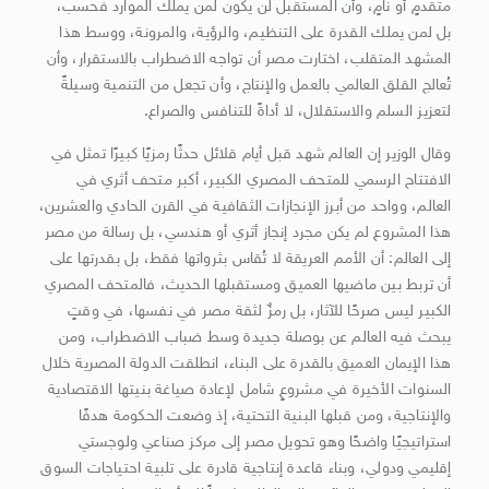
متقدمٍ أو نامٍ، وأن المستقبل لن يكون لمن يملك الموارد فحسب،
بل لمن يملك القدرة على التنظيم، والرؤية، والمرونة، ووسط هذا
المشهد المتقلب، اختارت مصر أن تواجه الاضطراب بالاستقرار، وأن
تُعالج القلق العالمي بالعمل والإنتاج، وأن تجعل من التنمية وسيلةً
لتعزيز السلم والاستقلال، لا أداةً للتنافس والصراع.
وقال الوزير إن العالم شهد قبل أيام قلائل حدثًا رمزيًا كبيرًا تمثل في
الافتتاح الرسمي للمتحف المصري الكبير، أكبر متحف أثري في
العالم، وواحد من أبرز الإنجازات الثقافية في القرن الحادي والعشرين،
هذا المشروع لم يكن مجرد إنجاز أثري أو هندسي، بل رسالة من مصر
إلى العالم: أن الأمم العريقة لا تُقاس بثرواتها فقط، بل بقدرتها على
أن تربط بين ماضيها العميق ومستقبلها الحديث، فالمتحف المصري
الكبير ليس صرحًا للآثار، بل رمزٌ لثقة مصر في نفسها، في وقتٍ
يبحث فيه العالم عن بوصلة جديدة وسط ضباب الاضطراب، ومن
هذا الإيمان العميق بالقدرة على البناء، انطلقت الدولة المصرية خلال
السنوات الأخيرة في مشروعٍ شامل لإعادة صياغة بنيتها الاقتصادية
والإنتاجية، ومن قبلها البنية التحتية، إذ وضعت الحكومة هدفًا
استراتيجيًا واضحًا وهو تحويل مصر إلى مركز صناعي ولوجستي
إقليمي ودولي، وبناء قاعدة إنتاجية قادرة على تلبية احتياجات السوق