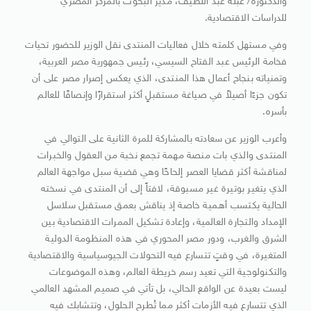
والدكتورة/ عبلة عبد اللطيف، مدير البحوث بالمركز المصري
للدراسات الاقتصادية.
وفي مستهل كلمته خلال فعاليات المنتدى نقل الوزير للحضور تحيات
فخامة الرئيس عبد الفتاح السيسي، رئيس جمهورية مصر العربية،
وتمنياته بنجاح أعمال هذا المنتدى، الذي يعكس إصرار مصر على أن
تكون جزءًا أصيلاً في صياغة مستقبلٍ أكثر استقرارًا وإنصافًا للعالم
بأسره.
وأعرب الوزير عن سعادته بالمشاركة للمرة الثانية على التوالي في
المنتدى والذي بات منصة مهمة تجمع نخبة من العقول والخبرات
لمناقشة أكثر قضايا العصر إلحاحًا وهي قضية سبل مواجهة العالم
الذي يتغير بوتيرة غير مسبوقة، لافتاً إلى أن المنتدى في نسخته
الحالية يكتسب أهـمية خاصة إذ يناقش بعمق مستقبل سلاسل
الإمداد والتجارة العالمية، وإعادة تشكيل الممرات الاقتصادية بين
الشرق والغرب، ودور مصر المحوري في هذه المنظومة الدولية
المتغيرة، في وقتٍ تتسارع فيه التحولات الجيوسياسية والاقتصادية
والتكنولوجية التي تعيد رسم خريطة العالم، وهذه الموضوعات
ليست بعيدة عن الواقع الحالي، بل تأتي في صميم المشهد العالمي
الذي تتسارع فيه الأزمات أكثر مما تُطرح الحلول، وتتشابك فيه