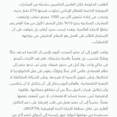
أطلقت الحكومة خلال العامين الماضيين سلسلة من المبادرات
التمويلية الداعمة للقطاع الإنتاجي تجاوزت قيمتها 270 مليار جنيه،
ونجحت في إعادة تشغيل أكثر من 1000 مصنع متعثر، وارتفعت
الصادرات الصناعية بنحو 10% خلال النصف الأول من هذا العام رغم
تباطؤ التجارة العالمية، وهذه ليست مجرد أرقام، بل شواهد على أن
الاستقرار القائم على العمل هو السلاح الحقيقي في مواجهة
الاضطراب.
ولفت الوزير إلى أن مصر أصبحت اليوم تؤمن بأن التنمية لم تعد شأنًا
وطنيًا فحسب، بل قضيةً عالمية مشتركة، فلم تعد الأزمات تُصنع
في مكانٍ واحد، ولا تُحل في حدودٍ ضيقة، ومن ثم، تدعو مصر إلى
نظام اقتصادي عالمي أكثر عدلاً وتوازنًا، يقوم على نقل التكنولوجيا لا
احتكارها، وعلى تمويل التنمية لا تقييدها، وعلى الشراكة المتكافئة لا
التبعية الاقتصادية، فالعالم اليوم يحتاج إلى أن يتكامل لا أن يتنافس،
وأن تتكامل قدرات الدول بدلاً من أن تتقاطع مصالحها، فالقوة
الحقيقية تُبنى عندما تتساند الاقتصادات لا حين تُضعف بعضها
بعضاً، مشيراً إلى أن مصر تعمل في قلب إفريقيا على دعم التكامل
القاري من خلال منطقة التجارة الحرة الإفريقية (AfCFTA)،
مستفيدة من موقعها كبوابة عبور رئيسية إلى أسواق تضم أكثر من