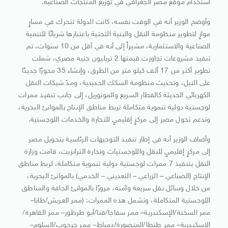
استخدام موقع مصر الجغرافي في توزيع المنتجات الصناعية.
وأوضح الوزير أنه في الوقت نفسه، كانت الدولة تتحرك في مسارٍ
موازٍ لتطوير منظومة النقل والبنية التحتية باعتبارها شريانًا للتنمية
الصناعية والاستثمارية، مشيراً إلى أنه في أقل من 10 سنوات، تم
تنفيذ مشروعات تجاوزت قيمتها 2 تريليون جنيه مصري، شملت
تطوير أكثر من 17 ألف كيلو متر من الطرق، وإنشاء 35 محورًا جديدًا
على النيل، وتحديث منظومة السكك الحديدية، ومدّ شبكات النقل
الكهربائي الحديثة كالقطار السريع والمونوريل، إلى جانب تنفيذ ممرات
لوجستية دولية تنموية متكاملة تربط مناطق الإنتاج بالموانئ البحرية،
وتدعم تحول مصر إلى مركزٍ إقليميٍ للتجارة والخدمات اللوجستية.
وأضاف الوزير أنه في إطار تنفيذ التوجيهات الرئاسية بتحويل مصر
إلى مركزٍ إقليميٍ للنقل واللوجستيات وتجارة الترانزيت، قامت وزارة
النقل بتنفيذ 7 ممرات لوجستية دولية تنموية متكاملة، لربط مناطق
الإنتاج (الصناعي – الزراعي – التعديني – الخدمي) بالموانئ البحرية،
من خلال وسائل نقل سريعة وآمنة، مرورًا بالموانئ الجافة والمناطق
اللوجستية المتكاملة، وتشمل هذه الممرات: (ممر العريش/طابا–
ممر السخنة/الإسكندرية– ممر سفاجا/قنا/أبو طرطور– ممر القاهرة/
الإسكندرية– ممر طنطا/المنصورة/دمياط– ممر جرجوب/السلوم–