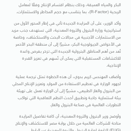
البكر والمياه العميقة، وذلك بنظام اقتسام الإنتاج وفقًا لمعامل
الربحية (R-Factor)، بما يتناسب مع حجم المخاطر والاستثمارات.
وأكد الوزير، على أن المزايدة الجديدة تأتي في إطار المحور الأول من
استراتيجية وزارة البترول والثروة المعدنية، التي تستهدف جذب مزيد
من الاستثمارات الأجنبية في مجالات البحث والاستكشاف، وخاصة
في الأحواض الجيولوجية البكر، مشيرًا إلى أن منطقة البحر الأحمر
تُعد من أهم المناطق البترولية الجديدة التي تزخر بفرص واعدة
للاكتشافات المستقبلية التي يمكن أن تُسهم في تعزيز القدرة
الإنتاجية.
وأضاف المهندس كريم بدوي، أن هذه الخطوة تمثل ترجمة عملية
لجهود الوزارة في تعظيم الاستفادة من الموارد وتعزيز الإنتاج المحلي
من البترول والغاز الطبيعي، مشيرًا إلى أن الوزارة تعمل على تهيئة
بيئة استثمارية جاذبة وتطبيق أحدث النظم التعاقدية التي تواكب
التطورات العالمية في صناعة البترول والغاز.
وأوضح وزير البترول والثروة المعدنية، أن كافة تفاصيل المزايدة
متاحة للشركات العالمية من خلال بوابة مصر للاستكشاف والإنتاج
(EUG) التابعة لوزارة البترول والثروة المعدنية عبر الرابط