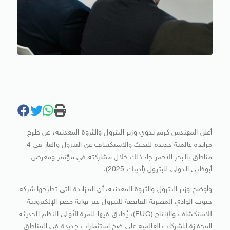
أعلن المهندس كريم بدوي وزير البترول والثروة المعدنية، عن طرح
مزايدة عالمية جديدة للبحث والاستكشاف عن البترول والغاز في 4
مناطق بالبحر الأحمر جاء ذلك خلال مشاركته في مؤتمر ومعرض
أبوظبي الدولي للبترول (أديبك 2025).
وأوضح وزير البترول والثروة المعدنية، أن المزايدة التي تطرحها شركة
جنوب الوادي المصرية القابضة للبترول عبر بوابة مصر الإلكترونية
للاستكشاف والإنتاج (EUG)، يُطبق فيها للمرة الأولى النظم الحديثة
المحفزة للشركات العالمية على ضخ استثمارات جديدة في المناطق