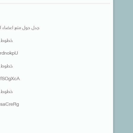
جدل حول منع اعضاء ال
خطوط تماس 8
j6rdnokpU
خطوط تماس 8
fRfSOgXcA
خطوط تماس 8
1wsaCreRg