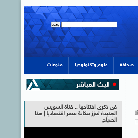
صحافة
علوم وتكنولوجيا
منوعات
فى ذكرى افتتاحها .. قناة السويس
الجديدة تعزز مكانة مصر اقتصاديا | هذا
الصباح