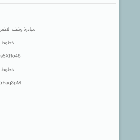
مبادرة وقف الاضرا
خطوط تماس 13-
0Es5XRo48
خطوط تماس 13-
HKrFaq3pM