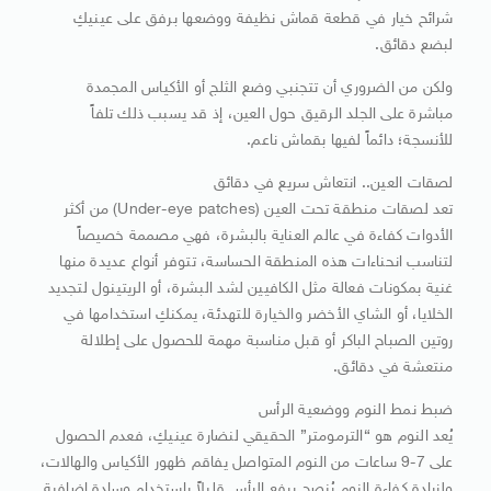
شرائح خيار في قطعة قماش نظيفة ووضعها برفق على عينيكِ
لبضع دقائق.
ولكن من الضروري أن تتجنبي وضع الثلج أو الأكياس المجمدة
مباشرة على الجلد الرقيق حول العين، إذ قد يسبب ذلك تلفاً
للأنسجة؛ دائماً لفيها بقماش ناعم.
لصقات العين.. انتعاش سريع في دقائق
تعد لصقات منطقة تحت العين (Under-eye patches) من أكثر
الأدوات كفاءة في عالم العناية بالبشرة، فهي مصممة خصيصاً
لتناسب انحناءات هذه المنطقة الحساسة، تتوفر أنواع عديدة منها
غنية بمكونات فعالة مثل الكافيين لشد البشرة، أو الريتينول لتجديد
الخلايا، أو الشاي الأخضر والخيارة للتهدئة، يمكنكِ استخدامها في
روتين الصباح الباكر أو قبل مناسبة مهمة للحصول على إطلالة
منتعشة في دقائق.
ضبط نمط النوم ووضعية الرأس
يُعد النوم هو “الترمومتر” الحقيقي لنضارة عينيكِ، فعدم الحصول
على 7-9 ساعات من النوم المتواصل يفاقم ظهور الأكياس والهالات،
ولزيادة كفاءة النوم يُنصح برفع الرأس قليلاً باستخدام وسادة إضافية