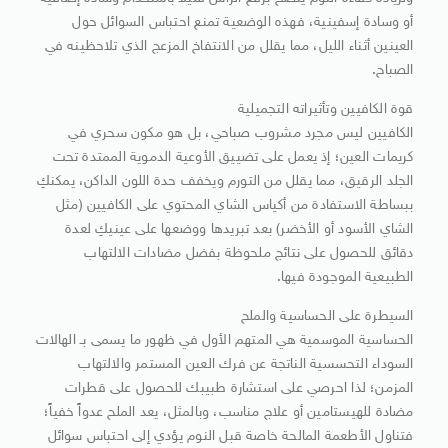
أو وسادة إسفينية، فهذه الوضعية تمنع احتباس السوائل حول
العينين أثناء الليل، مما يقلل من الانتفاخ المزعج الذي تلاحظينه في
الصباح.
قوة الكافيين وتأثيراته التجميلية
الكافيين ليس مجرد مشروب صباحي، بل هو مكون سحري في
كريمات العين؛ إذ يعمل على تضييق الأوعية الدموية الممتدة تحت
الجلد الرقيق، مما يقلل من التورم ويخفف حدة اللون الداكن، يمكنكِ
ببساطة الاستفادة من أكياس الشاي المحتوي على الكافيين (مثل
الشاي الأسود أو الأخضر) بعد تبريدها ووضعها على عينيكِ لعدة
دقائق للحصول على نتائج ملحوظة بفضل مضادات الالتهاب
الطبيعية الموجودة فيها.
السيطرة على الحساسية والملح
الحساسية الموسمية هي المتهم الأول في ظهور ما يسمى بـ الهالات
السوداء التحسسية الناتجة عن فرك العين المستمر والالتهاب
المزمن؛ لذا احرصي على استشارة طبيبك للحصول على قطرات
مضادة للهيستامين أو علاج مناسب، وبالمثل، يعد الملح عدواً خفياً؛
فتناول الأطعمة المالحة خاصة قبل النوم يؤدي إلى احتباس سوائل