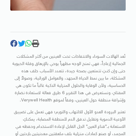
تُعد الهالات السوداء والانتفاخات تحت العينين من أكثر المشكلات
الجمالية إزعاجاً، فهي تمنح الوجه مظهراً يوحي بالإرهاق وقلة الحيوية
حتى وإن كنتِ تتمتعين بصحة جيدة، تتعدد الأسباب خلف هذه
المشكلة، ما بين نمط الحياة المجهد، والعوامل الوراثية، وصولاً إلى
الحساسية، ولأن الوقاية والحلول المنزلية الذكية غالباً ما تكون هي
المفتاح، ونستعرض في هذا التقرير 6 طرق فعالة لاستعادة نضارة
وإشراقة منطقة حول العينين، وفقاً لموقع Verywell Health.
تعتبر البرودة العدو الأول للالتهاب والتورم؛ فهي تعمل على تضييق
الأوعية الدموية وتقليل تدفق الدم للمنطقة المصابة، يمكنكِ
الاستعانة بـ”قناع العين” الجل القابل لإعادة الاستخدام وحفظه في
المجمد، أو صنع كمادات منزلية بلف ملعقتين معدنيتين باردتين أو