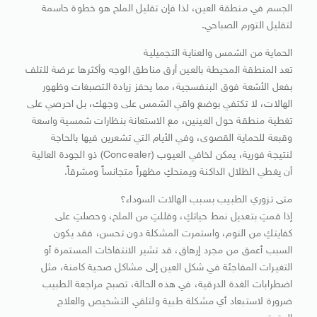
الجسم في منطقة العين، لذا فإن تقليل الملح هو خطوة حاسمة
لتقليل التورم الصباحي.
الحماية من الشمس والعناية التجميلية
تعد المنطقة المحيطة بالعين أرق مناطق الوجه وأكثرها عرضة للتلف
بفعل الأشعة فوق البنفسجية، مما يحفز زيادة التصبغات وظهور
الهالات، لا تكتفي بوضع واقي الشمس على وجهك، بل احرصي على
تغطية منطقة حول العينين، مع الاستعانة بنظارات شمسية واسعة
وقبعة للحماية القصوى، وفي الأيام التي تشعرين فيها بالحاجة
لنتيجة فورية، يمكن لخافي العيوب (Concealer) ذو الجودة العالية
أن يغطي الظلال الداكنة ويمنحكِ مظهراً متجانساً ومشرقاً.
متى تزوري الطبيب بسبب الهالات السوداء؟
إذا قمتِ بتعديل نمط حياتكِ، وقللتِ من الملح، وحصلتِ على
كفايتكِ من النوم، واستمرت المشكلة دون تحسن، فقد يكون
السبب أعمق من مجرد إرهاق، قد تشير الانتفاخات المستمرة أو
التغيرات المفاجئة في شكل العين إلى مشاكل صحية كامنة، مثل
اضطرابات الغدة الدرقية، في هذه الحالة، تصبح مراجعة الطبيب
ضرورة لاستبعاد أي مشكلة طبية ولتلقي التشخيص والعلاج