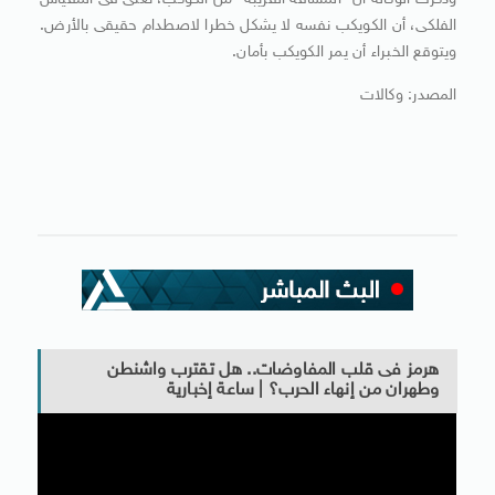
وذكرت الوكالة أن “المسافة القريبة” من الكوكب، تعنى فى المقياس
الفلكى، أن الكويكب نفسه لا يشكل خطرا لاصطدام حقيقى بالأرض.
ويتوقع الخبراء أن يمر الكويكب بأمان.
المصدر: وكالات
هرمز فى قلب المفاوضات.. هل تقترب واشنطن
وطهران من إنهاء الحرب؟ | ساعة إخبارية