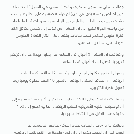
وقالت ليزلي سانسون مبتكرة برنامج “المشي في المنزل” الذي يباع
على أقراص رقمية (دي في دي) إن دراسة صغيرة على رجال غير بدناء
نشرت في دورية الطب والعلوم في الرياضة والتمرينات أجراها علماء
من جامعة انديانا تشير إلى ان المشي من ثلاث إلى خمس دقائق اثناء
فترة جلوس تستمر ثلاث ساعات يقضي على الاثار الضارة للجلوس
طويلا على شرايين الساقين.
واضافت ان المشي 3 أميال في الساعة هي بداية جيدة على ان ترتفع
تدريجيا لتصل الي 4 أميال في الساعة.
وتقول الدكتورة كارول ايونج جاربر رئيسة الكلية الأمريكية للطب
الرياضي إن نصائح المشي الرياضي بالسير 10 الاف خطوة يوميا ربما
تفوق قدرة الكثيرين.
وأضافت قائلة “حوالي 7500 خطوة ربما تكون أكثر دقة” مشيرة إلى
أن توصيات الكلية الأمريكية للطب الرياضي الحالية تدعو إلى 150
دقيقة على الأقل من النشاط اسبوعيا.
وقالت جاربر -وهي استاذة علوم الحركة بجامعة كولومبيا في
نيويورك- إن البحث يشير إلى ان نوبة واحدة من التمرينات الرياضية