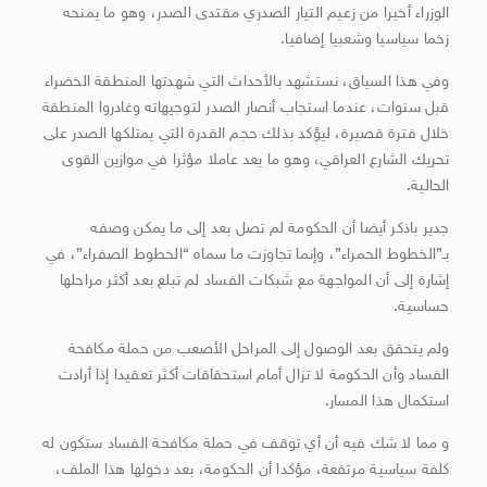
الوزراء أخيرا من زعيم التيار الصدري مقتدى الصدر، وهو ما يمنحه
زخما سياسيا وشعبيا إضافيا.
وفي هذا السياق، نستشهد بالأحداث التي شهدتها المنطقة الخضراء
قبل سنوات، عندما استجاب أنصار الصدر لتوجيهاته وغادروا المنطقة
خلال فترة قصيرة، ليؤكد بذلك حجم القدرة التي يمتلكها الصدر على
تحريك الشارع العراقي، وهو ما يعد عاملا مؤثرا في موازين القوى
الحالية.
جدير باذكر أيضا أن الحكومة لم تصل بعد إلى ما يمكن وصفه
بـ”الخطوط الحمراء”، وإنما تجاوزت ما سماه “الخطوط الصفراء”، في
إشارة إلى أن المواجهة مع شبكات الفساد لم تبلغ بعد أكثر مراحلها
حساسية.
ولم يتحقق بعد الوصول إلى المراحل الأصعب من حملة مكافحة
الفساد وأن الحكومة لا تزال أمام استحقاقات أكثر تعقيدا إذا أرادت
استكمال هذا المسار.
و مما لا شك فيه أن أي توقف في حملة مكافحة الفساد ستكون له
كلفة سياسية مرتفعة، مؤكدا أن الحكومة، بعد دخولها هذا الملف،