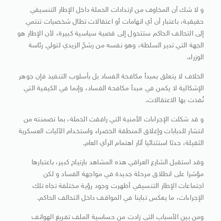
و لا شك أن المخاوف من ارتدادات الحملة داخل الإطار التنسيقي
حقيقية، باعتبار أن أي اتهامات أو اعتقالات تطال شخصيات تنتمي
إلى التحالف الحاكم ستتحول إلى قضية سياسية كبيرة، لأن الإطار هو
الجهة التي تدير السلطة، وهو نفسه من رشحّ الزيدي لتولي رئاسة
الوزراء.
الخلاف لا يتعلق بمبدأ مكافحة الفساد بل بأسلوب التنفيذ فإن جوهر
الإشكالية لا يكمن في مبدأ مكافحة الفساد، وإنما في الكيفية التي
نُفذت بها الاعتقالات.
و قد شكلت الإجراءات الأمنية التي رافقت الحملة، بما تضمنته من
انتشار للدبابات وإغلاق المنطقة الخضراء واستخدام الآليات العسكرية
الثقيلة، حدثا استثنائيا أثار اهتمام الرأي العام.
وقد استقبل الشارع العراقي هذه المشاهد بارتياح كبير، باعتبارها
مؤشرا على انطلاق مرحلة جديدة في مواجهة الفساد و لكن
اجتماعات الإطار التنسيقي أظهرت وجود رؤية مختلفة تجاه تلك
الإجراءات، ما يعكس تباينا في المواقف داخل التحالف الحاكم.
ومن بين الأسباب التي زادت من حساسية الملف تفريغ الهواتف