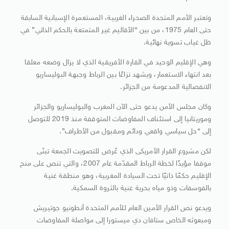
وتعتبر الأمم المتحدة الصحراء الغربية، المستعمرة الإسبانية السابقة
حتى العام 1975، من بين “الأقاليم غير المتمتعة بالحكم الذاتي” في
ظل غياب تسوية نهائية.
وهي الإقليم الوحيد في القارة الأفريقية الذي لا يزال وضعه معلقا
بعد انتهاء الاستعمار، ويشهد نزاعًا بين الرباط وجبهة البوليساريو
الانفصالية المدعومة من الجزائر.
وكان مجلس الأمن يدعو حتى الآن المغرب والبوليساريو والجزائر
وموريتانيا إلى استئناف المفاوضات المتوقفة منذ 2019 للتوصل
إلى “حل سياسي واقعي ودائم ومقبول من الأطراف”.
لكن مشروع القرار الأمريكى الذي عُرض للتصويت الجمعة تبنّى
موقفا مؤيدًا لخطة الرباط المقدّمة عام 2007، والتي تنص على منح
الإقليم حكمًا ذاتيًا تحت السيادة المغربية، وهو منطقة غنية
بالفوسفات وذو مياه بحرية غنية بالثروة السمكية.
ويدعو نص القرار الأمين العام للأمم المتحدة أنطونيو جوتيريش
ومبعوثه الخاص ستافان دي ميستورا إلى مواصلة المفاوضات