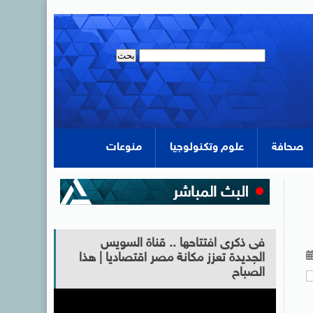
صحافة
علوم وتكنولوجيا
منوعات
فى ذكرى افتتاحها .. قناة السويس
الجديدة تعزز مكانة مصر اقتصاديا | هذا
الصباح