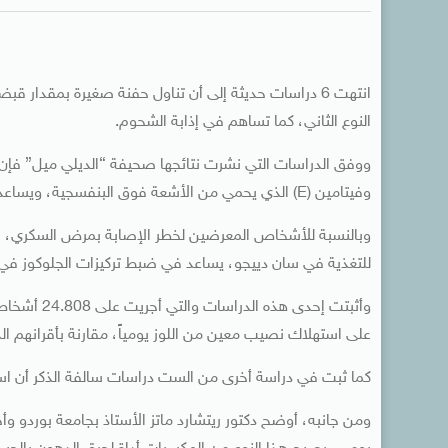
انتهت 6 دراسات حديثة إلى أن تناول حفنة صغيرة بمقدار 
النوع الثاني، كما تساهم في إذابة الشحوم.
ووفق الدراسات التي نشرت نتائجها صحيفة “الديلي ميل” فإن ال
وفيتامين (E) الذي يحمي من الأشعة فوق البنفسجية، ويساعد في الوقاية من مرض الزهايمر.
وبالنسبة للأشخاص المعرضين لخطر الإصابة بمرض السكري، فإ
للتغذية في سان دييجو، يساعد في ضبط تركيزات الجلوكوز في 
على استهلاك نصيب معين من اللوز يومياً، مقارنة بأقرانهم الذي
كما ثبت في دراسة أخرى من الست دراسات سالفة الذكر أن استهلاك 250 سعرة حرارية من اللوز يومياً يساعد في الحفاظ ع