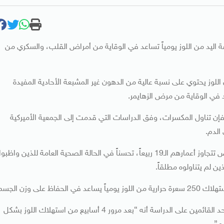
قبضة اليد من اللوز يومياً تساعد في الوقاية من أمراض القلب، والسكري من
لوز يحتوي على نسبة عالية من الدهون غير المشبعة الأحادية المفيدة
ن تناول المكسرات، وفق الدراسات التي قدمت إلى الجمعية الأميركية
الدم.
وأثبتت إحدى هذه الدراسات والتي أجريت على 24.808 أشخاص تتجاوز أعمارهم الـ19 ربيعاً، تحسناً في الحالة الصحية العامة للذين واظبوا
ن لم يتناولوه مطلقاً.
لى وزن الجسم.
ومن جانبه، أوضح دكتور ريتشارد ماتز الأستاذ بجامعة بوردو وأحد القائمين على الدراسة أنه “بعد مرور 4 أسابيع من استهلاك اللوز بشكل