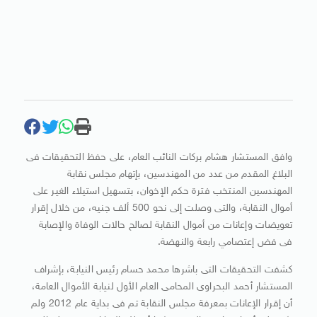
وافق المستشار هشام بركات النائب العام، على حفظ التحقيقات فى
البلاغ المقدم من عدد من المهندسين، بإتهام مجلس نقابة
المهندسين المنتخب فترة حكم الإخوان، بتسهيل استيلاء الغير على
أموال النقابة، والتى وصلت إلى نحو 500 ألف جنيه، من خلال إقرار
تعويضات وإعانات من أموال النقابة لصالح حالات الوفاة والإصابة
فى فض إعتصامي رابعة والنهضة.
كشفت التحقيقات التى باشرها محمد حسام رئيس النيابة، بإشراف
المستشار أحمد البحراوى المحامى العام الأول لنيابة الأموال العامة،
أن إقرار الإعانات بمعرفة مجلس النقابة تم فى بداية عام 2012 ولم