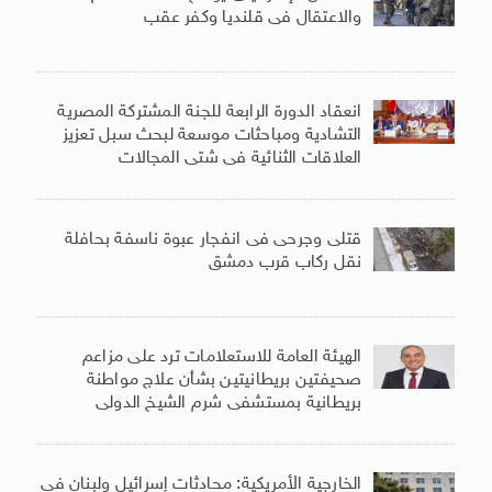
والاعتقال فى قلنديا وكفر عقب
انعقاد الدورة الرابعة للجنة المشتركة المصرية
التشادية ومباحثات موسعة لبحث سبل تعزيز
العلاقات الثنائية فى شتى المجالات
قتلى وجرحى فى انفجار عبوة ناسفة بحافلة
نقل ركاب قرب دمشق
الهيئة العامة للاستعلامات ترد على مزاعم
صحيفتين بريطانيتين بشأن علاج مواطنة
بريطانية بمستشفى شرم الشيخ الدولى
الخارجية الأمريكية: محادثات إسرائيل ولبنان فى