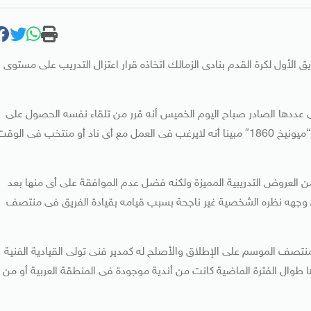
الأول لكرة القدم بنادى الزمالك اتخاذه قرار اعتزال التدريب على مستوى
 عددها الصادر صباح اليوم الخميس أنه قرر من تلقاء نفسه الحصول على
راحة بعد نهاية عمله فى الدورى الألمانى كمستشار فنى لنادى “ميونيخ 1860″ مبينا أنه لايرغب فى العمل مع أى ناد أو منتخب فى الوق
من العروض التدريبية المميزة ولكنه فضل عدم الموافقة على أى منها بعد
ها من وجهه نظره الشخصية غير ناجحة بسبب قيامه بقيادة الفريق فى منتصف
تصف الموسم على الإطلاق والأصلح له كمدير فنى تولى القيادية الفنية
ا طوال الفترة الماضية كانت من أندية موجودة فى المنطقة العربية أو من