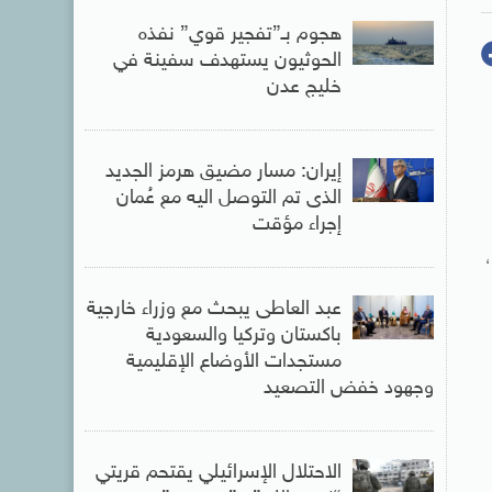
هجوم بـ”تفجير قوي” نفذه
الحوثيون يستهدف سفينة في
خليج عدن
إيران: مسار مضيق هرمز الجديد
الذى تم التوصل اليه مع عُمان
إجراء مؤقت
عبد العاطى يبحث مع وزراء خارجية
باكستان وتركيا والسعودية
مستجدات الأوضاع الإقليمية
وجهود خفض التصعيد
الاحتلال الإسرائيلي يقتحم قريتي