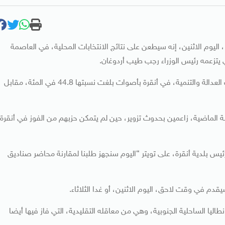
ليوم الاثنين، إنه سيطعن على نتائج الانتخابات المحلية، في العاصمة
ي يتزعمه رئيس الوزراء رجب طيب أردوغان.
وأظهرت النتائج الأولية، التي أذاعها التلفزيون التركي، فوز حزب العدالة والتنمية، في أنقرة بأصوات بلغت نسبتها 44.8 في المئة، مقابل
لماضية، زاعمين بحدوث تزوير، حين لم يتمكن حزبهم من الفوز في أنقرة،
لدية أنقرة، على تويتر “اليوم سنجهز طلبنا لمقارنة محاضر صناديق
م في وقت لاحق، اليوم الاثنين، أو غدا الثلاثاء.
ليا الساحلية الجنوبية، وهي من معاقله التقليدية، التي فاز فيها أيضا