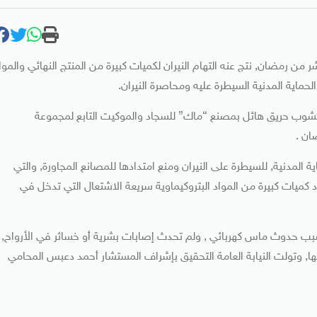
 رمضان, نتج عنه التهام النيران لكميات كبيرة من المنتج النهائي والموا
حماية المدنية السيطرة عليه ومحاصرة النيران.
ا بنشوب حريق هائل بمصنع “ماك” للسجاد والموكيت التابع لمجموعة
ان .
 إطفاء من قوات الحماية المدنية, للسيطرة على النيران ومنع امتدادها للمصانع المجاورة, والتي
 كميات كبيرة من المواد البتروكيماوية سريعة الاشتعال التي تدخل في
لسبب حدوث ماس كهربائي , ولم تحدث إصابات بشرية أو خسائر في الأرواح,
ا, وتولت النيابة العامة التحقيق بإشراف المستشار أحمد دعبس المحامي