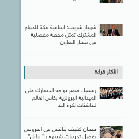
شهباز شريف: اتفاقية مكة للدفاع
المشترك تمثل محطة مفصلية
فى مسار التعاون
الأكثر قراءة
رسميا.. مصر تواجه الدنمارك على
الميدالية البرونزية بكأس العالم
للناشئات لكرة اليد
حصان كفيف ينافس فى العروض
بفضل تدريبات شبيهة بـ” برايل”