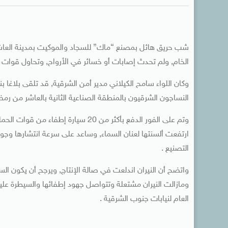
شب حريق هائل بمصنع “ماك” للسجاد والموكيت بمدينة العاشر من
الخام, ولم تحدث إصابات أو خسائر في الأرواح, وتحاول قوات ال
وكان اللواء سامح الكيلاني مدير أمن الشرقية, قد تلقى بلاغ
النساجون الشرقيون بالمنطقة الصناعية الثانية بالعاشر من رمض
وتم على الفور الدفع بأكثر من 20 سيارة
ارتفعت ألسنتها لعنان السماء, وساعد على سرعة انتشارها وجود
التصنيع .
واتضح أن النيران اندلعت في صالة الإنتاج, ويرجح أن يكون ا
ومازالت النيران مشتعلة وتتواصل جهود إطفائها والسيطرة عليه
العام لنيابات جنوب الشرقية .