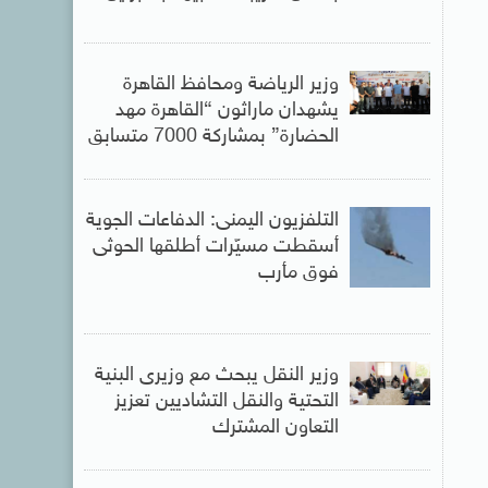
وزير الرياضة ومحافظ القاهرة
يشهدان ماراثون “القاهرة مهد
الحضارة” بمشاركة 7000 متسابق
التلفزيون اليمنى: الدفاعات الجوية
أسقطت مسيّرات أطلقها الحوثى
فوق مأرب
وزير النقل يبحث مع وزيرى البنية
التحتية والنقل التشاديين تعزيز
التعاون المشترك