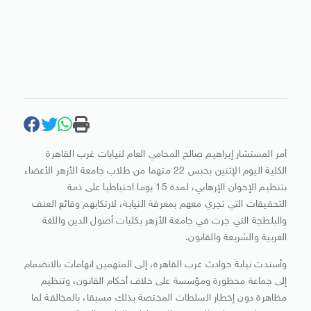
أمر المستشار إبراهيم صالح المحامي العام لنيابات غرب القاهرة
الكلية اليوم الإثنين بحبس 22 متهما من طلاب جامعة الأزهر الأعضاء
بتنظيم الإخوان الإرهابي، لمدة 15 يوما احتياطيا على ذمة
التحقيقات التي تجري معهم بمعرفة النيابة، لارتكابهم وقائع العنف
والبلطجة التي جرت في جامعة الأزهر بكليات أصول الدين واللغة
العربية والشريعة والقانون.
وأسندت نيابة حوادث غرب القاهرة، إلى المتهمين اتهامات بالانضمام
إلى جماعة محظورة ومؤسسة على خلاف أحكام القانون، وتنظيم
مظاهرة دون إخطار السلطات المختصة بذلك مسبقا، بالمخالفة لما