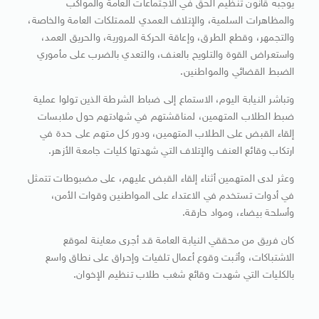
يوجبه قانون تنظيم الحق في الاجتماعات العامة والمواكب
والمظاهرات السلمية، والإتلاف العمدي للممتلكات العامة والخاصة،
والتجمهر، وقطع الطرق، وإعاقة الحركة المرورية، والحريق العمد،
واستعراض القوة والتلويح بالعنف، والتعدي بالضرب على مأموري
الضبط القضائي والمواطنين.
وتباشر النيابة اليوم، الاستماع إلى ضباط الشرطة الذين تولوا عملية
ضبط الطلاب المتهمين، لمناقشتهم في شهادتهم حول ملابسات
إلقاء القبض على الطلاب المتهمين، ودور كل متهم على حدة في
ارتكاب وقائع العنف والإتلاف التي شهدتها كليات جامعة الأزهر.
وعثر لدى المتهمين أثناء إلقاء القبض عليهم، على مضبوطات تتمثل
في أدوات تستخدم في الاعتداء على المواطنين وقوات الأمن،
وأسلحة بيضاء، ومواد حارقة.
كان فريق من محققي النيابة العامة قد أجرى معاينة لموقع
الاشتباكات، وأثبت وقوع أعمال تلفيات وإحراق على نطاق واسع
بالكليات التي شهدت وقائع شغب طلاب تنظيم الإخوان.