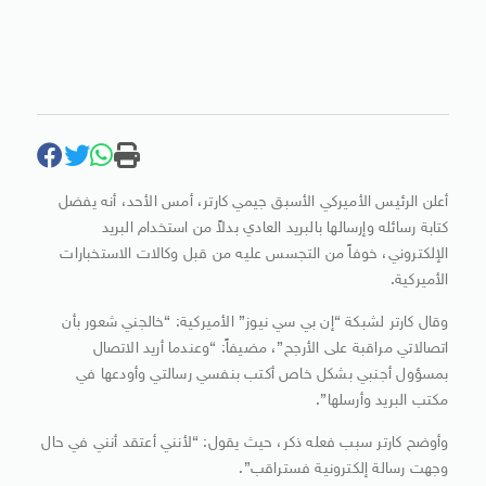
أعلن الرئيس الأميركي الأسبق جيمي كارتر، أمس الأحد، أنه يفضل
كتابة رسائله وإرسالها بالبريد العادي بدلاً من استخدام البريد
الإلكتروني، خوفاً من التجسس عليه من قبل وكالات الاستخبارات
الأميركية.
وقال كارتر لشبكة “إن بي سي نيوز” الأميركية: “خالجني شعور بأن
اتصالاتي مراقبة على الأرجح”، مضيفاً: “وعندما أريد الاتصال
بمسؤول أجنبي بشكل خاص أكتب بنفسي رسالتي وأودعها في
مكتب البريد وأرسلها”.
وأوضح كارتر سبب فعله ذكر، حيث يقول: “لأنني أعتقد أنني في حال
وجهت رسالة إلكترونية فستراقب”.