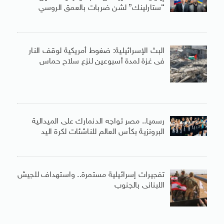
“ستارلينك” لشن ضربات بالعمق الروسي
البث الإسرائيلية: ضغوط أمريكية لوقف النار
فى غزة لمدة أسبوعين لنزع سلاح حماس
رسميا.. مصر تواجه الدنمارك على الميدالية
البرونزية بكأس العالم للناشئات لكرة اليد
تفجيرات إسرائيلية مستمرة.. واستهداف للجيش
اللبنانى بالجنوب