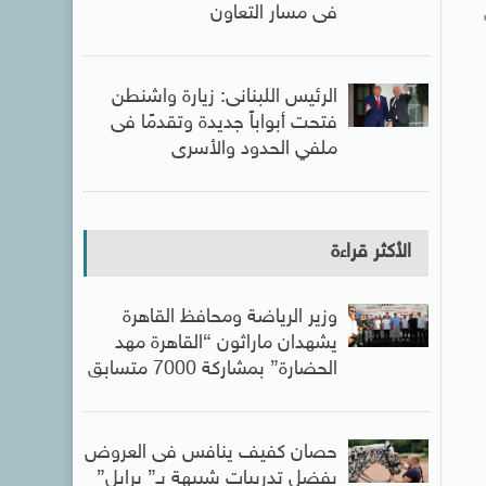
فى مسار التعاون
الرئيس اللبنانى: زيارة واشنطن
فتحت أبواباً جديدة وتقدمًا فى
ملفي الحدود والأسرى
الأكثر قراءة
وزير الرياضة ومحافظ القاهرة
يشهدان ماراثون “القاهرة مهد
الحضارة” بمشاركة 7000 متسابق
حصان كفيف ينافس فى العروض
بفضل تدريبات شبيهة بـ” برايل”