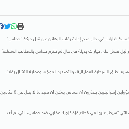
 خمسة خيارات في حال عدم إعادة رفات الرهائن من قبل حركة “حماس”.
ائيل تعمل على خيارات بديلة في حال لم تلتزم حماس بالمطالب المتعلقة
ع نطاق السيطرة العملياتية، والتصعيد الموجّه، وعملية انتشال رفات
وفي سياق متصل، قالت صحيفة “يديعوت أحرونوت”، إن مسؤولين إسرائيليين يقدّرون أن حماس يمكن أن تعيد ما لا يقل عن 8 جثامين
لتي تسيطر عليها في قطاع غزة كإجراء عقابي ضد حماس، التي لم تُعد