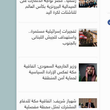
رسميا.. مصر تواجه الدنمارك على
الميدالية البرونزية بكأس العالم
للناشئات لكرة اليد
تفجيرات إسرائيلية مستمرة..
واستهداف للجيش اللبنانى
بالجنوب
وزير الخارجية السعودى: اتفاقية
مكة تعكس الإرادة السياسية
لحماية أمن المنطقة
شهباز شريف: اتفاقية مكة للدفاع
المشترك تمثل محطة مفصلية