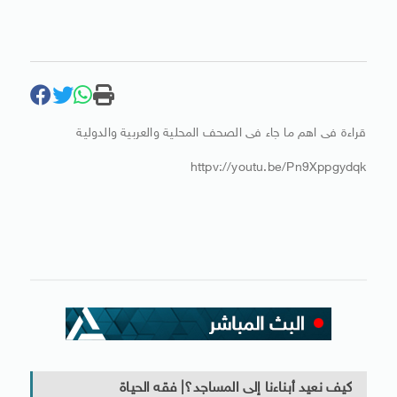
قراءة فى اهم ما جاء فى الصحف المحلية والعربية والدولية
httpv://youtu.be/Pn9Xppgydqk
كيف نعيد أبناءنا إلى المساجد؟| فقه الحياة