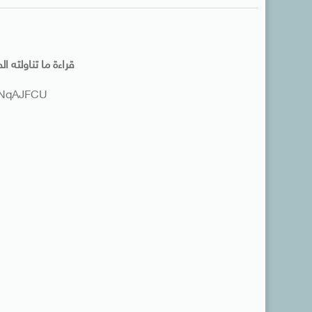
قراءة ما تناولته ا
9-NqAJFCU