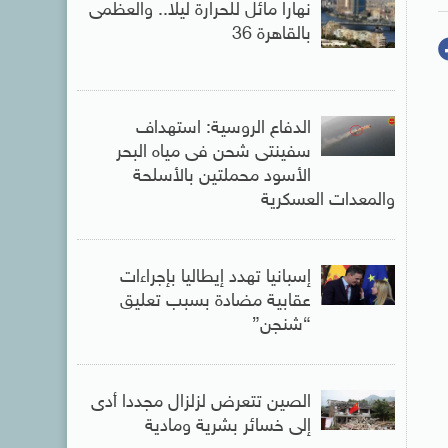
نهارا مائل للحرارة ليلا.. والعظمى
بالقاهرة 36
الدفاع الروسية: استهداف
سفينتى شحن فى مياه البحر
الأسود محملتين بالأسلحة
والمعدات العسكرية
إسبانيا تهدد إيطاليا بإجراءات
عقابية مضادة بسبب تعليق
“شنجن”
الصين تتعرض لزلزال مجددا أدى
إلى خسائر بشرية ومادية