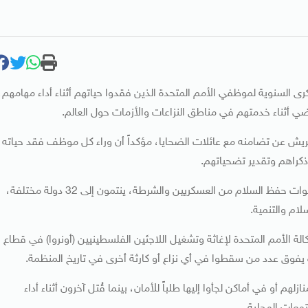
كرى السنوية لموظفي الأمم المتحدة الذين فقدوا حياتهم أثناء أداء مهامهم،
ريش عن تضامنه مع عائلات الضحايا، مؤكداً أن وراء كل موظف فقد حياته
ذكراهم وتقدير تضحياتهم.
وأوضح أن من بين الضحايا 97 موظفاً مدنياً و39 من عناصر قوات حفظ السلام من العسكريين والشرطة، ينتمون إلى 32 دولة مختلفة،
ام والتنمية.
كانوا يعملون لدى وكالة الأمم المتحدة لإغاثة وتشغيل اللاجئين الفلسطينيين (أونروا) في قطاع
ة يفوق عدد من سقطوا في أي نزاع أو كارثة أخرى في تاريخ المنظمة.
أو في أماكن لجأوا إليها طلباً للأمان، بينما قُتل آخرون أثناء أداء