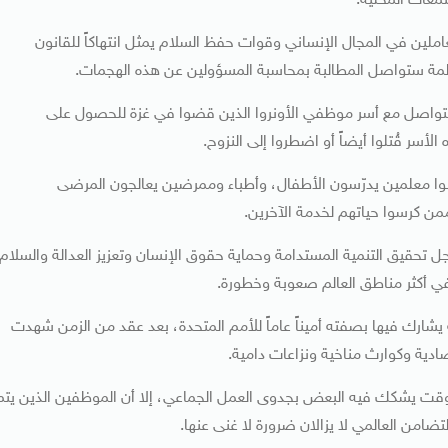
تمعات المحلية.
ين في المجال الإنساني وقوات حفظ السلام يمثل انتهاكاً للقانون
منظمة ستواصل المطالبة بمحاسبة المسؤولين عن هذه الهجمات.
التواصل مع أسر موظفي الأونروا الذين قضوا في غزة للحصول على
أسر قُتلوا أيضاً أو اضطروا إلى النزوح.
نوا معلمين يدرّسون الأطفال، وأطباء وممرضين يعالجون المرضى
من كرسوا حياتهم لخدمة الآخرين.
ل تحقيق التنمية المستدامة وحماية حقوق الإنسان وتعزيز العدالة والسلام
في أكثر مناطق العالم صعوبة وخطورة.
شارك فيها بصفته أميناً عاماً للأمم المتحدة، بعد عقد من الزمن شهدت
دية وكوارث مناخية ونزاعات دامية.
ي وقت يشكك فيه البعض بجدوى العمل الجماعي، إلا أن الموظفين الذين يتم
تضامن العالمي لا يزالان ضرورة لا غنى عنها.