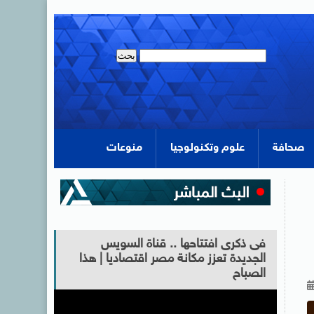
صحافة
علوم وتكنولوجيا
منوعات
فى ذكرى افتتاحها .. قناة السويس
الجديدة تعزز مكانة مصر اقتصاديا | هذا
الصباح