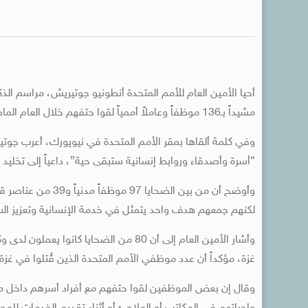
أحيا الأمين العام للأمم المتحدة أنطونيو جوتيريش، مراسم الذ
مشيداً بـ136 موظفاً وعاملاً أممياً لقوا حتفهم خلال العام الماضي أثناء خدمتهم في مناطق النزاعات والأزمات حول العالم.
وفي كلمة ألقاها بمقر الأمم المتحدة في نيويورك، أعرب جوتي
“أسرة وأصدقاء وروابط إنسانية ستبقى حية”، داعياً إلى تخليد 
لكنهم جمعهم هدف واحد يتمثل في خدمة الإنسانية وتعزيز السل
وأشار الأمين العام إلى أن 80 من الضحايا 
غزة، مؤكداً أن عدد موظفي الأمم المتحدة الذين قُتلوا في غز
وقال إن بعض الموظفين لقوا حتفهم مع أفراد أسرهم داخل منازلهم 