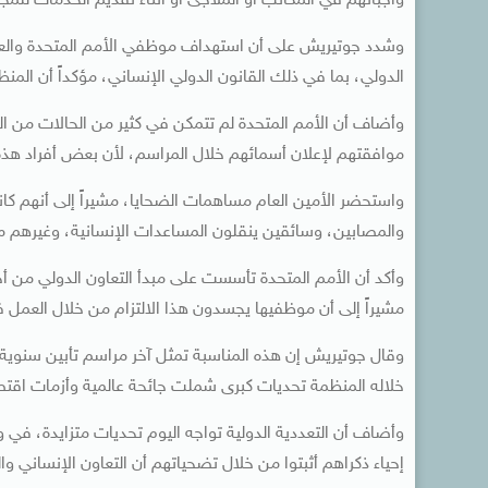
واجباتهم في المكاتب أو الملاجئ أو أثناء تقديم الخدمات للمج
وشدد جوتيريش على أن استهداف موظفي الأمم المتحدة والعامل
الدولي، بما في ذلك القانون الدولي الإنساني، مؤكداً أن ال
وأضاف أن الأمم المتحدة لم تتمكن في كثير من الحالات من 
موافقتهم لإعلان أسمائهم خلال المراسم، لأن بعض أفراد هذه ال
واستحضر الأمين العام مساهمات الضحايا، مشيراً إلى أنهم كا
والمصابين، وسائقين ينقلون المساعدات الإنسانية، وغيرهم م
وأكد أن الأمم المتحدة تأسست على مبدأ التعاون الدولي من أج
مشيراً إلى أن موظفيها يجسدون هذا الالتزام من خلال العمل 
وقال جوتيريش إن هذه المناسبة تمثل آخر مراسم تأبين سنوية ي
خلاله المنظمة تحديات كبرى شملت جائحة عالمية وأزمات اقتصا
وأضاف أن التعددية الدولية تواجه اليوم تحديات متزايدة، ف
إحياء ذكراهم أثبتوا من خلال تضحياتهم أن التعاون الإنساني وال