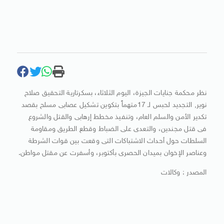
نظر محكمة جنايات الجيزة، اليوم الثلاثاء، بسكرتارية التحقيق صلاح
نوير, التجديد لحبس لـ 17متهماً بتكوين تشكيل عصابى مسلح بقصد
تكدير الأمن والسلم العام، وتنفيذ مخطط إرهابى والقتل والشروع
فى قتل مجندين، والتعدى على الضباط وقطع الطريق ومقاومة
السلطات حول أحداث الاشتباكات التى وقعت بين قوات الشرطة
وعناصر الإخوان بميدان الحصرى بأكتوبر، وأسفرت عن مقتل مواطن.
المصدر : وكالات