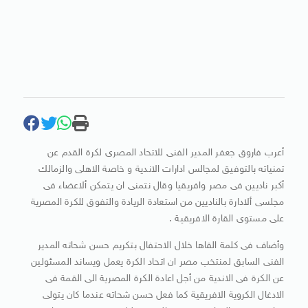
أعرب فاروق جعفر المدير الفنى للاتحاد المصرى لكرة القدم عن
تمنياته بالتوفيق لمجالس ادارات الاندية و خاصة الاهلى والزمالك
أكبر ناديين فى مصر وافريقيا وقال نتمنى ان يتمكن ألاعضاء فى
مجلسى ألادارة بالناديين من استعادة الريادة والتفوق للكرة المصرية
على مستوى القارة الافريقية .
وأضاف فى كلمة القاها خلال الاحتفال بتكريم حسن شحاته المدير
الفنى السابق لمنتخب مصر ان اتحاد الكرة يعمل ويساند المسئولين
عن الكرة فى الاندية من أجل اعادة الكرة المصرية الى القمة فى
الادغال الكروية الافريقية كما فعل حسن شحاته عندما كان يتولى