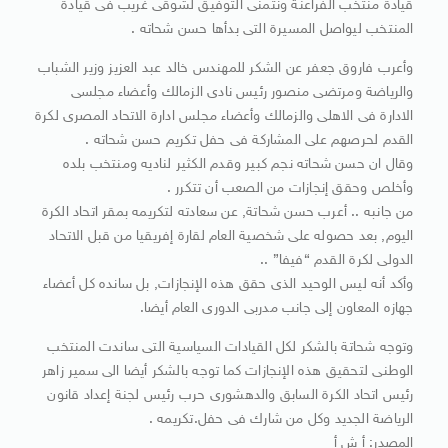
قيادة منتخب الفراعنة ونتمنى التوفيق لشوقى غريب فى قيادة
المنتخب ليواصل المسيرة التى بدأها حسن شحاته .
وأعرب فاروق جعفر عن الشكر للمهندس خالد عبد العزيز وزير الشباب
والرياضة ومرتضى منصور رئيس نادى الزمالك وأعضاء مجلسى
الادارة فى الاهلى والزمالك وأعضاء مجلس ادارة الاتحاد المصرى لكرة
القدم لحرصهم على المشاركة فى حفل تكريم حسن شحاته .
وقال ان حسن شحاته نجم كبير وقدم الكثير لناديه ومنتخب بلده
وأخلص وحقق إنجازات من الصعب أن تتكرر .
من جانبه .. أعرب حسن شحاتة, عن سعادته لتكريمه بمقر اتحاد الكرة
اليوم, بعد حصوله على شخصية العام لقارة إفريقيا من قبل الاتحاد
الدولى لكرة القدم “فيفا” ..
وأكد أنه ليس الوحيد الذى حقق هذه الإنجازات, بل سانده كل أعضاء
جهازه المعاون إلى جانب مدربى الدورى العام أيضا.
وتوجه شحاتة بالشكر لكل القيادات السياسية التى ساندت المنتخب
الوطنى لتحقيق هذه الإنجازات كما توجه بالشكر أيضا الى سمير زاهر
رئيس اتحاد الكرة السابق والدهشورى حرب رئيس لجنة إعداد قانون
الرياضة الجديد وكل من شارك فى حفل.تكريمه .
المصدر: أ ش أ