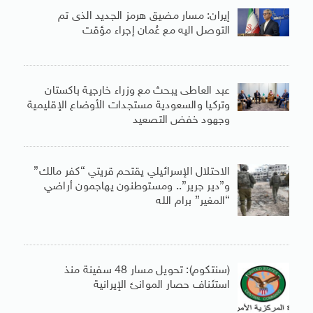
إيران: مسار مضيق هرمز الجديد الذى تم
التوصل اليه مع عُمان إجراء مؤقت
عبد العاطى يبحث مع وزراء خارجية باكستان
وتركيا والسعودية مستجدات الأوضاع الإقليمية
وجهود خفض التصعيد
الاحتلال الإسرائيلي يقتحم قريتي “كفر مالك”
و”دير جرير”.. ومستوطنون يهاجمون أراضي
“المغير” برام الله
(سنتكوم): تحويل مسار 48 سفينة منذ
استئناف حصار الموانئ الإيرانية