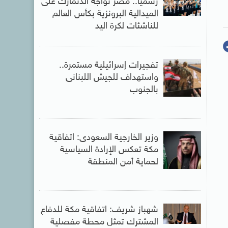
رسميا.. مصر تواجه الدنمارك على
الميدالية البرونزية بكأس العالم
للناشئات لكرة اليد
تفجيرات إسرائيلية مستمرة..
واستهداف للجيش اللبنانى
بالجنوب
وزير الخارجية السعودى: اتفاقية
مكة تعكس الإرادة السياسية
لحماية أمن المنطقة
شهباز شريف: اتفاقية مكة للدفاع
المشترك تمثل محطة مفصلية