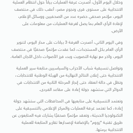
وخلال اليوم الأول، أصدرت غرفة العمليات بياناً حول انتظام العملية
الانتخابية على مستوى قرى ونجوع مصر، أعقب ذلك في منتصف
اليوم، مؤتمر صحفي حضره عدد من الصحفيين ووسائل الإعلام،
لإفادة الرأي العام بما يصل لغرفة العمليات من معلومات على
الأرض.
وفي اليوم الثاني، أصدرت الغرفة 3 بيانات على مدار اليوم، لتنوير
الرأي العام بكل المستجدات، كما عقدت مؤتمرًا صحفيًا في منتصف
اليوم، وآخر مع نهاية التصويت وبدء فرز الأصوات داخل اللجان العامة.
وتواصل تنسيقية شباب الأحزاب والسياسيين متابعة سير العملية
الانتخابية حتى إعلان النتائج النهائية من الهيئة الوطنية للانتخابات،
وتظل في حالة انعقاد حتى إنجاز المرحلة الثانية من الانتخابات في
الدوائر التي ستشهد جولة إعادة على مقاعد الفردى.
وتعتمد التنسيقية على متابعيها في المحافظات التي ستشهد جولة
إعادة، كما تعتمد غرفة العمليات والمركز الإعلامي بالتنسيقية على
التكنولوجيا الحديثة، وتعقد مؤتمرًا صحفيًا يشارك فيه المتابعون عن
طريق تقنية “زووم” بالإضافة لإصدارها تقارير المتابعة للعملية
الانتخابية برمتها.