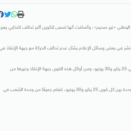
ذ الوطني «غير صحيح»، وأضافت أنها تسعى لتكوين أكبر تحالف انتخابي يعبر
شر في بعض وسائل الإعلام بشأن عدم تحالف الحركة مع جبهة الإنقاذ في
وأضافت: «سنسعى إلى تشكيل أكبر تحالف يعبر عن قوى ثورتي 25 يناير و30 يونيو، ومن أوائل هذه القوى جبهة الإنقاذ وغيرها من
وطالبت «تمرد» في بيانها «بعدم تفتيت أصوات الثورة، معًا للوحدة بين كل قوى 25 يناير و30 يونيو، نتعلم جميعًا من وحدة الشعب في