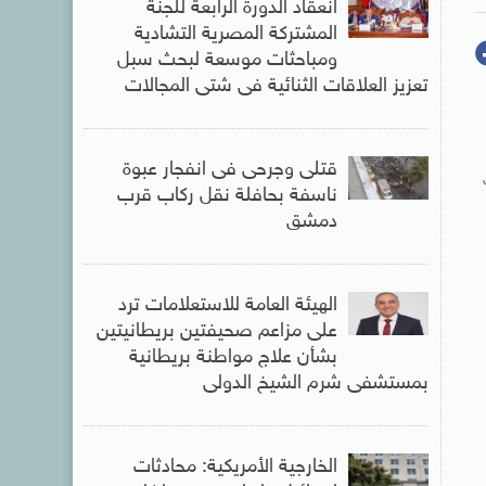
انعقاد الدورة الرابعة للجنة
المشتركة المصرية التشادية
ومباحثات موسعة لبحث سبل
تعزيز العلاقات الثنائية فى شتى المجالات
قتلى وجرحى فى انفجار عبوة
ناسفة بحافلة نقل ركاب قرب
دمشق
الهيئة العامة للاستعلامات ترد
على مزاعم صحيفتين بريطانيتين
بشأن علاج مواطنة بريطانية
بمستشفى شرم الشيخ الدولى
الخارجية الأمريكية: محادثات