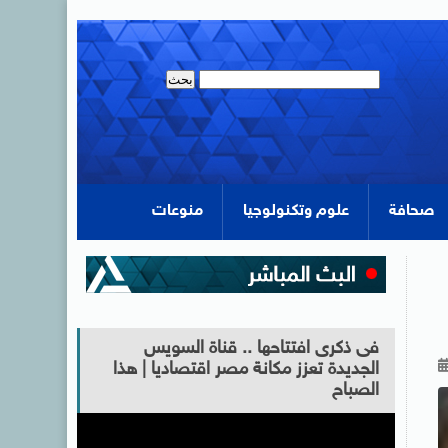
صحافة
علوم وتكنولوجيا
منوعات
فى ذكرى افتتاحها .. قناة السويس
الجديدة تعزز مكانة مصر اقتصاديا | هذا
الصباح