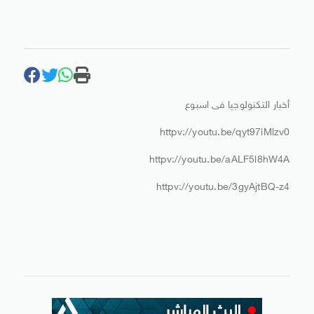
أخبار التكنولوجيا فى اسبوع
httpv://youtu.be/qyt97iMlzv0
httpv://youtu.be/aALF5l8hW4A
httpv://youtu.be/3gyAjtBQ-z4