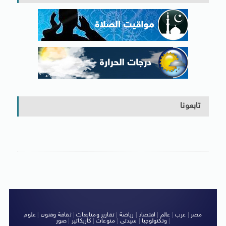
تابعونا
مصر
|
عرب
|
عالم
|
اقتصاد
|
رياضة
|
تقارير ومتابعات
|
ثقافة وفنون
|
علوم
|
وتكنولوجيا
|
سيدتى
|
منوعات
|
كاريكاتير
|
صور