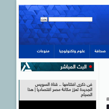
صحافة
علوم وتكنولوجيا
منوعات
فى ذكرى افتتاحها .. قناة السويس
الجديدة تعزز مكانة مصر اقتصاديا | هذا
الصباح