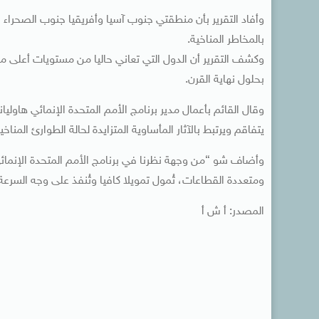
وأفاد التقرير بأن منطقتي جنوب آسيا وأفريقيا جنوب الصحراء 
بالمخاطر المناخية.
وكشف التقرير أن الدول التي تعاني حاليا من مستويات أعلى من 
بحلول نهاية القرن.
وقال القائم بأعمال مدير برنامج الأمم المتحدة الإنمائي هاولي
يتفاقم ويرتبط بالآثار المأساوية المتزايدة لحالة الطوارئ المناخي
وأضاف شو “من وجهة نظرنا في برنامج الأمم المتحدة الإنمائي
ومتعددة القطاعات، تُمول تمويلا كافيا وتُنفذ على وجه السرعة
المصدر: أ ش أ