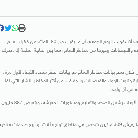
كشف تقرير حديث أصدره برنامج الأمم المتحدة الإنمائي وجامعة أكسفورد، اليوم الجمعة، أن ما يقرب من 80 بالمائة من فقراء العالم
ة والفيضانات وغيرها من مخاطر المناخ؛ مما يبرز الحاجة الملحة إلى تحرك
خلال دمج بيانات مخاطر المناخ مع بيانات الفقر متعدد الأبعاد لأول مرة،
ارة وتلوث الهواء والفيضانات والجفاف، من أكثر المخاطر انتشارا التي تؤثر
دة في آن واحد.
على الصعيد العالمي، يعيش 1ر1 مليار شخص في فقر متعدد الأبعاد، يشمل الصحة والتعليم ومستويات المعيشة، ويتعرض 887 مليون
ويعاني 651 مليون شخص من صدمتين مناخيتين أو أكثر، بينما يعيش 309 ملايين شخص في مناطق تواجه ثلاث أو أربع صدمات مناخي