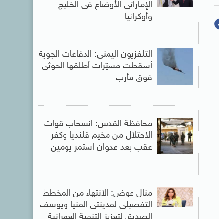
الإماراتى الأوضاع فى الخليج
وأوكرانيا
التلفزيون اليمنى: الدفاعات الجوية
أسقطت مسيّرات أطلقها الحوثى
فوق مأرب
محافظة القدس: انسحاب قوات
الاحتلال من مخيم قلنديا وكفر
عقب بعد عدوان استمر يومين
منال عوض: الانتهاء من المخطط
التفصيلى لمدينتى المنيا ويوسف
الصديق لتعزيز التنمية العمرانية