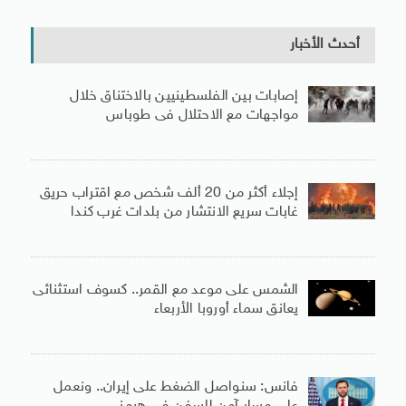
أحدث الأخبار
إصابات بين الفلسطينيين بالاختناق خلال
مواجهات مع الاحتلال فى طوباس
إجلاء أكثر من 20 ألف شخص مع اقتراب حريق
غابات سريع الانتشار من بلدات غرب كندا
الشمس على موعد مع القمر.. كسوف استثنائى
يعانق سماء أوروبا الأربعاء
فانس: سنواصل الضغط على إيران.. ونعمل