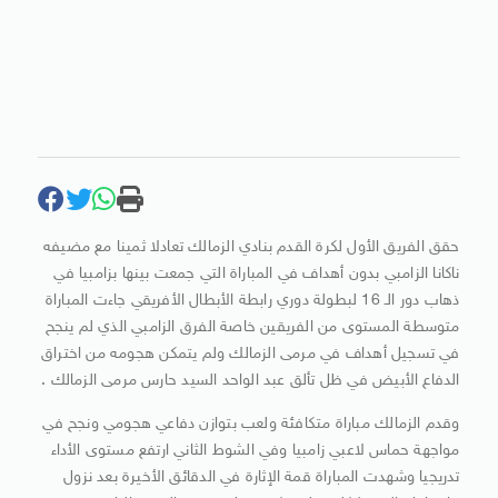
حقق الفريق الأول لكرة القدم بنادي الزمالك تعادلا ثمينا مع مضيفه
ناكانا الزامبي بدون أهداف في المباراة التي جمعت بينها بزامبيا في
ذهاب دور الـ 16 لبطولة دوري رابطة الأبطال الأفريقي جاءت المباراة
متوسطة المستوى من الفريقين خاصة الفرق الزامبي الذي لم ينجح
في تسجيل أهداف في مرمى الزمالك ولم يتمكن هجومه من اختراق
الدفاع الأبيض في ظل تألق عبد الواحد السيد حارس مرمى الزمالك .
وقدم الزمالك مباراة متكافئة ولعب بتوازن دفاعي هجومي ونجح في
مواجهة حماس لاعبي زامبيا وفي الشوط الثاني ارتفع مستوى الأداء
تدريجيا وشهدت المباراة قمة الإثارة في الدقائق الأخيرة بعد نزول