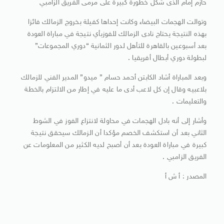
حازم إمام الذى شكل خطورة كبيرة على مرمى الفريق الزامبي
وتوالت الهجمات البيضاء وكانت إحداها كفيلة بخروج الزمالك فائزا
بهذه النتيجة يحتاج نادى الزمالك للفوزبأي نتيجة في مباراة العودة
بعد أسبوعين بالقاهرة للتأهل لدور الثمانية “دوري المجموعات”
لبطولة دوري أبطال أفريقيا .
وبعد المباراة أشاد الكابتن أحمد حسام ” ميدو” المدير الفني للزمالك
بلاعبيه وقال إن كل لاعب أدى ما عليه في إطار من الالتزام بالخطة
والتعليمات .
وأشار إلى أنه بادل الهجمات في محاولة لانتزاع الفوز في الشوط
الثاني بعد أن استكشف الخصم مؤكدا أن الزمالك سيحقق نتيجة
كبيرة في مباراة العودة بعد أن أصبح لديه الكثير من المعلومات عن
الفريق الزامبي .
المصدر : أ ش أ