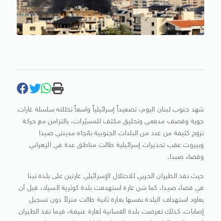
شهد جنوب لبنان اليوم، تصعيداً إسرائيلياً واسعاً تخللته سلسلة غارات
جوية وقصف مدفعي وتحليق مكثف للمسيّرات، بالتزامن مع حركة
نزوح كثيفة من عدد من البلدات الجنوبية باتجاه مدينتي صيدا
وبيروت عقب تحذيرات إسرائيلية طالت مناطق عدة في الزهراني
وقضاء صيدا.
حيث نفذ الطيران الحربي للاحتلال الإسرائيلي غارتين على بلدة تبنا
في قضاء صيدا، كما شن غارة استهدفت بلدة كوثرية السياد، قبل أن
يعاود استهداف البلدة نفسها بغارة ثانية طالت منزلاً دون تسجيل
إصابات. كذلك تعرضت بلدة الغسانية لغارة عنيفة، فيما نفذ الطيران