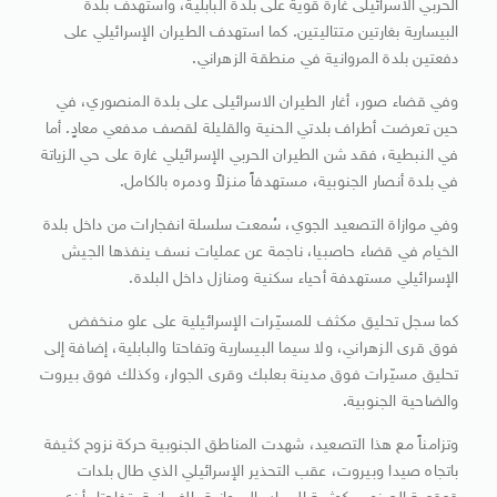
الحربي الاسرائيلى غارة قوية على بلدة البابلية، واستهدف بلدة
البيسارية بغارتين متتاليتين. كما استهدف الطيران الإسرائيلي على
دفعتين بلدة المروانية في منطقة الزهراني.
وفي قضاء صور، أغار الطيران الاسرائيلى على بلدة المنصوري، في
حين تعرضت أطراف بلدتي الحنية والقليلة لقصف مدفعي معادٍ. أما
في النبطية، فقد شن الطيران الحربي الإسرائيلي غارة على حي الزياتة
في بلدة أنصار الجنوبية، مستهدفاً منزلاً ودمره بالكامل.
وفي موازاة التصعيد الجوي، سُمعت سلسلة انفجارات من داخل بلدة
الخيام في قضاء حاصبيا، ناجمة عن عمليات نسف ينفذها الجيش
الإسرائيلي مستهدفة أحياء سكنية ومنازل داخل البلدة.
كما سجل تحليق مكثف للمسيّرات الإسرائيلية على علو منخفض
فوق قرى الزهراني، ولا سيما البيسارية وتفاحتا والبابلية، إضافة إلى
تحليق مسيّرات فوق مدينة بعلبك وقرى الجوار، وكذلك فوق بيروت
والضاحية الجنوبية.
وتزامناً مع هذا التصعيد، شهدت المناطق الجنوبية حركة نزوح كثيفة
باتجاه صيدا وبيروت، عقب التحذير الإسرائيلي الذي طال بلدات