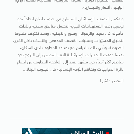
قعقعية الصنوبر، كوثرية السياد، المروانية، الغسانية، تفاحتا، أرزي،
البابلية، أنصار والبيسارية.
ويعكس التصعيد الإسرائيلي المتسارع في جنوب لبنان اتجاهاً نحو
توسيع رقعة الاستهدافات الجوية لتشمل مناطق سكنية وبلدات
مأهولة في صيدا والزهراني وصور والنبطية، وسط تكثيف ملحوظ
لتحليق المسيّرات وعمليات القصف المدفعي والنسف داخل القرى
الحدودية. ويأتي ذلك بالتزامن مع تصاعد المخاوف لدى السكان،
بعدما دفعت التحذيرات الإسرائيلية آلاف المدنيين إلى النزوح نحو
مناطق أكثر أمناً، في مشهد يعيد إلى الواجهة المخاوف من اتساع
دائرة المواجهات وتفاقم الأزمة الإنسانية في الجنوب اللبناني.
المصدر : أش أ