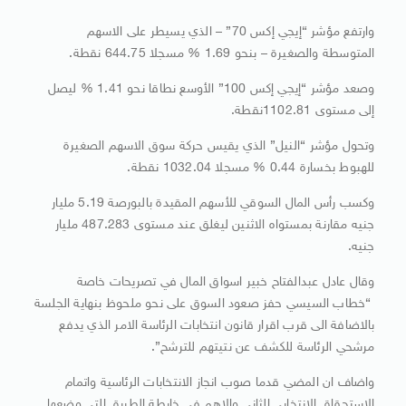
وارتفع مؤشر “إيجي إكس 70” – الذي يسيطر على الاسهم
المتوسطة والصغيرة – بنحو 1.69 % مسجلا 644.75 نقطة.
وصعد مؤشر “إيجي إكس 100” الأوسع نطاقا نحو 1.41 % ليصل
إلى مستوى 1102.81نقطة.
وتحول مؤشر “النيل” الذي يقيس حركة سوق الاسهم الصغيرة
للهبوط بخسارة 0.44 % مسجلا 1032.04 نقطة.
وكسب رأس المال السوقي للأسهم المقيدة بالبورصة 5.19 مليار
جنيه مقارنة بمستواه الاثنين ليغلق عند مستوى 487.283 مليار
جنيه.
وقال عادل عبدالفتاح خبير اسواق المال في تصريحات خاصة
“خطاب السيسي حفز صعود السوق على نحو ملحوظ بنهاية الجلسة
بالاضافة الى قرب اقرار قانون انتخابات الرئاسة الامر الذي يدفع
مرشحي الرئاسة للكشف عن نتيتهم للترشح”.
واضاف ان المضي قدما صوب انجاز الانتخابات الرئاسية واتمام
الاستحقاق الانتخابي الثاني والاهم في خارطة الطريق التي وضعها