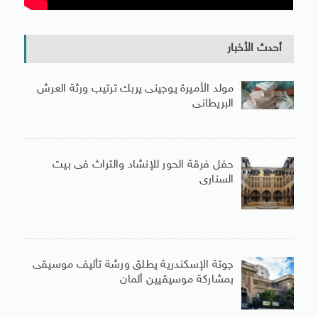
أحدث الأخبار
مولد الأميرة يوجينى يربك ترتيب ورثة العرش
البريطانى
حفل فرقة الحور للإنشاد والتراث فى بيت
السنارى
جوتة الإسكندرية يطلق ورشة تأليف موسيقى
بمشاركة موسيقيين ألمان