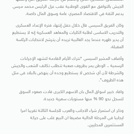
الجيش بالتوافق مع القوى الوطنية عقب عزل الرئيس محمد مرسي
يدعم الثقة في الاقتصاد المصري عامة وسوق المال خاصة.
وكان الفريق السيسي قال خلال حفل إنتهاء فترة الإعداد العسكرى
والتدريب الاساسى لطلبة الكليات والمعاهد العسكرية إنه لا يستطيع
أن يدير ظهره عندما يجد الغالبية تريده أن يترشح لانتخابات الرئاسة
المقبلة.
وأضاف المشير السيسي “نترك الأيام القادمة لتشهد الإجراءات
الرسمية .. الوطن يمر بظروف صعبة تتطلب تكاتف الشعب والجيش
والشرطة لأن أي شخص لا يستطيع وحده أن ينهض بالبلاد في مثل
هذه الظروف”.
وافاد خبير اسواق المال بان الاسهم الكبرى قادت صعود السوق
لتسجل نحو 90 % منها مستويات سعرية جديدة.
وذكر ان استمرار شراء الاجانب والعرب للجلسة الثالثة تقريبا امرا
ايجابيا في المرحلة الحالية مضيفا ان البيع غلب على حركة
المستثمرين المحليين.