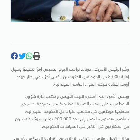
وقّع الرئيس الأمريكي دونالد ترامب اليوم الخميس أمرًا تنفيذيًا يسهّل
إقالة 8,000 من الموظفين الحكوميين الأعلى أجرًا، في إطار جهود
أوسع لإعادة هيكلة القوى العاملة الفيدرالية.
وينص الأمر، الذي أصدره البيت الأبيض ومكتب إدارة شؤون
الموظفين، على سحب الحماية الوظيفية من مجموعة تضم في
معظمها موظفين في مناصب عليا داخل الحكومة الفيدرالية،
يتقاضى بعضهم ما يصل إلى نحو 200,000 دولار سنويًا، ويُعتبرون
من المشاركين في التأثير على السياسات الحكومية.
وخلال اتصال هاتفي استباقي للإعلان عن القرار، قال سكوت كوبور،