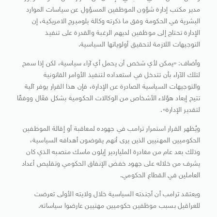
مدير مكتب إدارة شؤون الموظفين المسؤول عن سياسات الموارد
البشرية في الحكومة وفق ما ذكرته وكالة بلومبرج الامريكية، إن
الإدارة تحتاج إلى موظفين لديهم الرغبة والقدرة على تنفيذ
التوجيهات اللازمة لتحقيق أولوياتها السياسية.
وأضاف: «يمكن لأي شخص أن يحمل أي آراء سياسية، لكن إذا سمح
لتلك الآراء بأن تتدخل في استعداده لتنفيذ الأوامر القانونية
والتوجيهات السياسية الصادرة عن الإدارة، فإن هذا القرار يوفر آلية
تتيح إبعاد هؤلاء الأشخاص من الوكالات الحكومية بشكل فعّال ووفقًا
لتقدير الإدارة».
ويُظهر القرار استمرار ترامب في جهوده لمعاقبة أو إقالة الموظفين
الحكوميين المهنيين الذين يرى أنهم يقوضون أهدافه السياسية،
وذلك بعد عام من مغادرة الملياردير إيلون ماسك منصبه الذي كان
يشرف من خلاله على جهود خفض الإنفاق الحكومي وتقليص أعداد
العاملين في القطاع الحكومي.
ويعتقد ترامب أن أجندته السياسية خلال ولايته الأولى تعرضت
للعراقيل بسبب موظفين حكوميين مهنيين عارضوا سياساته.