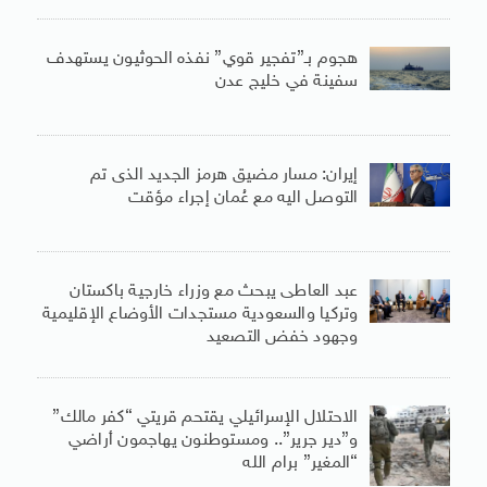
هجوم بـ”تفجير قوي” نفذه الحوثيون يستهدف
سفينة في خليج عدن
إيران: مسار مضيق هرمز الجديد الذى تم
التوصل اليه مع عُمان إجراء مؤقت
عبد العاطى يبحث مع وزراء خارجية باكستان
وتركيا والسعودية مستجدات الأوضاع الإقليمية
وجهود خفض التصعيد
الاحتلال الإسرائيلي يقتحم قريتي “كفر مالك”
و”دير جرير”.. ومستوطنون يهاجمون أراضي
“المغير” برام الله