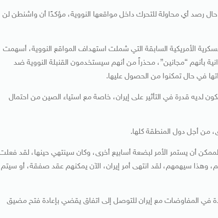
ال رصد أي محاولة للتحرك داخل مواقعها النووية، مؤكدًا أن واشنطن لن
سكرية الأمريكية السابقة التي شملت استهداف المواقع النووية، أسهمت
ية بأنهم “مجانين”، محذراً من أنهم سيستخدمون القنبلة النووية ضد
تها في حال تمكنوا من الحصول عليها.
كون لديه قدرة في التأثير على إيران، خاصة مع استياء الصين من احتمال
ق، من أجل دول المنطقة كلها.
ممكن أن يستمر الأمر لبضعة أسابيع أخرى، وكان سينتهي حينها، لقد فعلت
هم، وهذا سيهمهم، لقد انتهى أمر إيران، الآن يمكنهم عقد صفقة، أو سيتم
عدة في المفاوضات مع إيران للتوصل إلى اتفاق يقضي بإعادة فتح مضيق