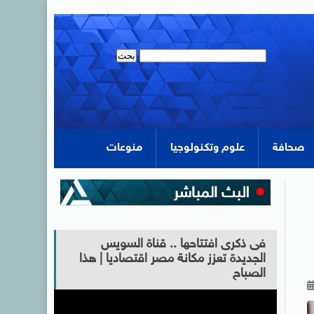
صحافة
علوم وتكنولوجيا
منوعات
فى ذكرى افتتاحها .. قناة السويس
الجديدة تعزز مكانة مصر اقتصاديا | هذا
الصباح