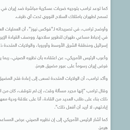
كما توعد ترامب بتوجيه ضربات عسكرية مباشرة ضد إيران في ح
تسمح لطهران بامتلاك السلاح النووي تحت أي ظرف.
وأوضح ترامب، في تصريحاته لـ”فوكس نيوز”، أن العمليات الع
في إحباط مساعي طهران لتطوير سلاحها. ووصف القيادة الإيران
إسرائيل ومنطقة الشرق الأوسط وأوروبا، والولايات المتحدة ذا
وأعرب الرئيس الأمريكي، عن اعتقاده بأن نظيره الصيني، ربما ي
فرض إيران رسوماً على عبور مضيق هرمز.
وأكد ترامب، أن الولايات المتحدة تسعى إلى إعادة فتح المضي
وقال ترامب “إنها مجرد مسألة وقت، إن لم نتوقف، كان من ال
ذلك بناء على طلب العديد من القادة، أنا على علاقة ودية مع
إبادتهم، لا أريد أن أفعل ذلك”.
كما أشار الرئيس الأمريكي إلى إن نظيره الصيني عرض المسا
هرمز.