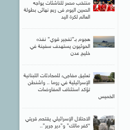
منتخب مصر للناشئات يواجه
الصين اليوم فى ربع نهائى بطولة
العالم لكرة اليد
هجوم بـ”تفجير قوي” نفذه
الحوثيون يستهدف سفينة في
خليج عدن
تعليق مفاجىء للمحادثات اللبنانية
الإسرائيلية في روما .. واشنطن
تؤكد استئناف المفاوضات
الخميس
الاحتلال الإسرائيلي يقتحم قريتي
“كفر مالك” و”دير جرير”..