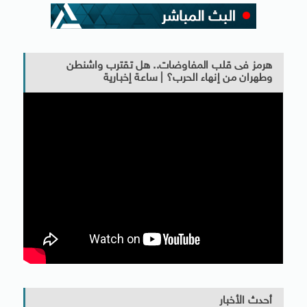
هرمز فى قلب المفاوضات.. هل تقترب واشنطن
وطهران من إنهاء الحرب؟ | ساعة إخبارية
أحدث الأخبار