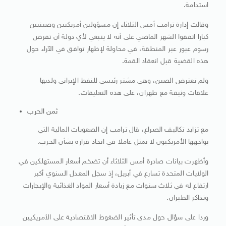
استدامة.
وقالت إدارة ترامب أمس الثلاثاء إن مسؤولين أمريكيين وصينيين
كبارا اتفقوا الشهر الماضي ​على أنه لا ينبغي لأي دولة أن تفرض
رسوم عبور عبر المنطقة، في محاولة لإظهار توافق في الآراء حول
هذه القضية قبل انعقاد القمة.
ولم تعترض الصين، وهي مشتر رئيسي للنفط الإيراني ولديها
علاقات وثيقة مع طهران، على هذه التعليقات.
ثمن الحرب
مع تزايد تكاليف الصراع، قال ترامب إن الصعوبات المالية التي
يواجهها الأمريكيون لا تمثل عاملا في اتخاذ قراره بشأن الحرب.
وأظهرت بيانات صادرة أمس الثلاثاء أن تضخم أسعار المستهلكين ​في
الولايات المتحدة تسارع في أبريل، إذ سجل المعدل السنوي أكبر
ارتفاع له في ثلاث سنوات مع زيادة أسعار المواد الغذائية والإيجارات
وتذاكر الطيران.
وردا على سؤال حول مدى ​تأثير الضغوط الاقتصادية على الأمريكيين