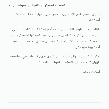
تمسك المسؤولين الإيرانيين بموقفهم
لا يزال المسؤولون الإيرانيون ​مصرين على إظهار التحدي للولايات
المتحدة.
ونقلت وكالة فارس للأنباء عن محمد أكبر زادة نائب القائد السياسي
لبحرية الحرس الثوري قوله إن طهران وسعت تعريفها لمضيق هرمز
ليصبح “منطقة عمليات واسعة” تمتد من ساحل مدينة جاسك شرقا
إلى جزيرة ​سري غربا.
وذكر التلفزيون الإيراني أن الحرس الثوري أجرى تدريبات في العاصمة
طهران “تركزت على الاستعداد لمواجهة العدو”.
المصدر : رويترز