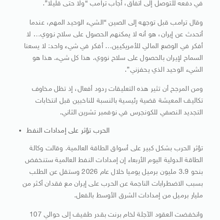
في دفعه للتوصل إلى اتفاق، أجاب ترامب “ولا حتى قليلا”.
وقال ترامب قبل توجهه إلى الصين “الشيء الوحيد المهم، عندما
أتحدث عن إيران، هو أنه لا يمكنهم الحصول على سلاح نووي… ‌لا
أفكر ⁠في الوضع المالي للأمريكيين… أفكر في شيء واحد: لا يسعنا
السماح لإيران بالحصول على سلاح نووي. هذا كل شيء. هذا هو
الشيء الوحيد الذي يحفزني”.
ومن المرجح أن تثير هذه التعليقات ردود أفعال، إذ تظل مخاوف
تكاليف المعيشة قضية رئيسية بالنسبة للناخبين قبل انتخابات
التجديد النصفي للكونجرس في نوفمبر تشرين الثاني.
الحرب تؤثر على إمدادات النفط
تؤثر الحرب بشكل كبير على أسواق الطاقة العالمية. وقالت وكالة
الطاقة الدولية اليوم الأربعاء إن إمدادات النفط العالمية ستنخفض
بنحو 3.9 مليون برميل يوميا خلال عام 2026 وستقل عن الطلب
بسبب الاضطرابات الناجمة عن الحرب على إيران ​مع فقدان أكثر من
مليار برميل من إمدادات ​الشرق الأوسط بالفعل.
وانخفضت العقود الآجلة لخام ⁠برنت بقدر طفيف إلى حوالي 107