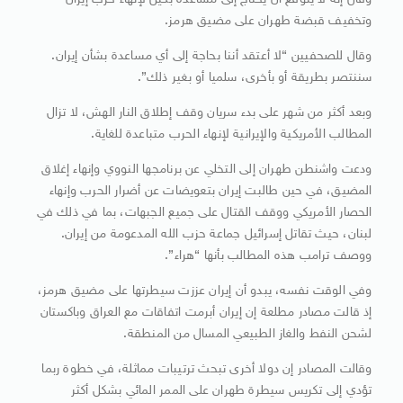
وقال إنه لا يتوقع أن يحتاج إلى مساعدة بكين لإنهاء حرب إيران
وتخفيف قبضة طهران على مضيق هرمز.
وقال للصحفيين “لا أعتقد أننا بحاجة إلى أي مساعدة بشأن إيران.
سننتصر بطريقة أو بأخرى، سلميا أو بغير ذلك”.
وبعد أكثر من شهر على بدء سريان وقف إطلاق النار الهش، لا تزال
المطالب الأمريكية والإيرانية لإنهاء الحرب ​متباعدة للغاية.
ودعت واشنطن طهران إلى التخلي عن برنامجها النووي وإنهاء إغلاق
المضيق، في حين طالبت إيران بتعويضات عن أضرار الحرب وإنهاء
الحصار الأمريكي ووقف القتال على ​جميع الجبهات، بما في ذلك في
لبنان، حيث تقاتل إسرائيل جماعة حزب الله المدعومة من إيران.
ووصف ترامب هذه المطالب بأنها “هراء”.
وفي الوقت ⁠نفسه، يبدو أن إيران عززت سيطرتها على مضيق هرمز،
إذ قالت مصادر مطلعة إن إيران أبرمت اتفاقات مع العراق وباكستان
لشحن النفط والغاز الطبيعي المسال من المنطقة.
وقالت المصادر إن دولا ​أخرى تبحث ترتيبات مماثلة، في خطوة ربما
تؤدي إلى تكريس سيطرة طهران على الممر المائي بشكل أكثر