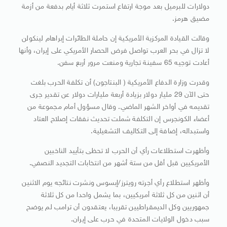
دولارات للبرميل بعد موجة ارتفاع استمرت ثلاثة أيام بدفعة من أزمة
مضيق هرمز.
وقالت القيادة المركزية الأمريكية إن حاملة الطائرات إبراهام لينكولن
لا تزال في بحر العرب تواصل فرض الحصار الأمريكي على إيران، وأنها
أعادت توجيه 65 سفينة تجارية ومنعت ​مرور أربع سفن.
وقدرت وزارة الدفاع الأمريكية ( البنتاجون) أن تكلفة الحرب بلغت
حتى الآن 29 مليار دولار بزيادة أربعة مليارات دولار عن ​تقدير جرى
تقديمه في ⁠أواخر الشهر الماضي. وقال مسؤول أمام مجموعة من
أعضاء الكونجرس إن التكلفة شملت تحديث نفقات إصلاح العتاد
واستبداله، إضافة إلى التكاليف التشغيلية.
وأظهرت استطلاعات رأي أن الحرب لا تحظى بتأييد الناخبين
الأمريكيين قبل أقل من ستة أشهر من انتخابات التجديد النصفي.
وأظهر استطلاع رأي أجرته رويترز/إبسوس ونشرت نتائجه يوم الاثنين
أن اثنين من كل ثلاثة أمريكيين، بما يشمل واحدا من كل ثلاثة
جمهوريين وكل الديمقراطيين تقريبا، ⁠يعتقدون أن ​ترامب لم يوضح
سبب دخول الولايات المتحدة في حرب على إيران.