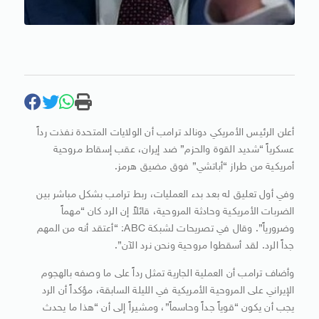
أعلن الرئيس الأمريكي دونالد ترامب أن الولايات المتحدة نفذت رداً
عسكرياً “شديد القوة والحزم” ضد إيران، عقب إسقاط مروحية
أمريكية من طراز “أباتشي” فوق مضيق هرمز.
وفي أول تعليق له بعد بدء العمليات، ربط ترامب بشكل مباشر بين
الضربات الأمريكية وحادثة المروحية، قائلاً إن الرد كان “مهماً
وضرورياً”. وقال في تصريحات لشبكة ABC: “أعتقد أنه من المهم
جداً الرد. لقد أسقطوا مروحية ونحن نرد الآن”.
وأضاف ترامب أن العملية الجارية تمثل رداً على ما وصفه بالهجوم
الإيراني على المروحية الأمريكية في الليلة السابقة، مؤكداً أن الرد
يجب أن يكون “قوياً جداً وحاسماً”، ومشيراً إلى أن “هذا ما يحدث