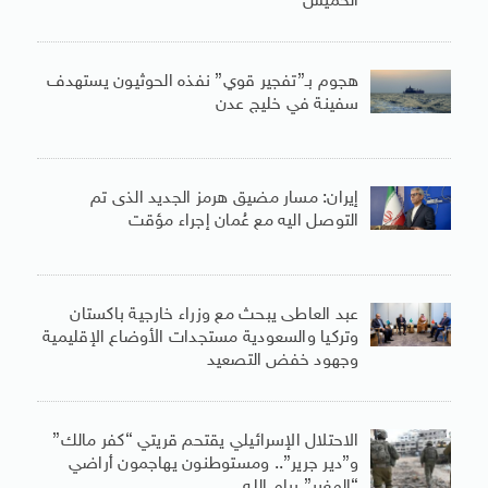
الخميس
هجوم بـ”تفجير قوي” نفذه الحوثيون يستهدف
سفينة في خليج عدن
إيران: مسار مضيق هرمز الجديد الذى تم
التوصل اليه مع عُمان إجراء مؤقت
عبد العاطى يبحث مع وزراء خارجية باكستان
وتركيا والسعودية مستجدات الأوضاع الإقليمية
وجهود خفض التصعيد
الاحتلال الإسرائيلي يقتحم قريتي “كفر مالك”
و”دير جرير”.. ومستوطنون يهاجمون أراضي
“المغير” برام الله