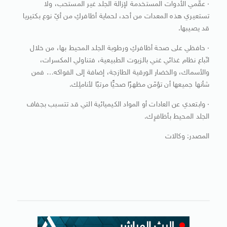
· عقّمي الأدوات المستخدمة لإزالة الجلد غير المستحب، ولا
تستعيري هذه المعدات من أحد، لحماية أظافركِ من أيّ نوع بكتيريا
قد يصيبها.
· حافظي على صحة أظافركِ ورطوبة الجلد المحيط بها، من خلال
اتّباع نظام غذائي غني بالزيوت الطبيعية، فتناولي المكسرات،
والأسماك، والخضار الورقية الطازجة، إضافة إلى الفواكه… فمن
شأنها جميعها أن تؤمّن مظهرًا صحيًّا مرتبًا لأناملِك.
· وابتعدي عن العادات أو المواد الكيميائية التي قد تتسبب بجفاف
الجلد المحيط بأظافرِك.
المصدر: وكالات