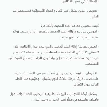
· المبالغة في قص الأظافر.
· تعريض اليدين بشكل كبير للماء والمواد الكيميائية كمستحضرات
الجلي.
كيف تتجنبين جفاف الجلد المحيط بالأظافر؟
· احرصي على عدم إزالة الجلد المحيط بالأظافر، إلا إذا وجدتِ زوائد
غير محببة وذات مظهر مزعج.
· انتبهي لطريقة إزالة الجلد المزعج والذي ينمو حول الأظافر، فلا
تتعمقي كثيرًا في تنظيف هذه المساحة من يديكِ، فقد تتسببين
في حدوث مضاعفات إضافة إلى زيادة بروز الجلد الجاف أو الميت غير
المستحب.
· لا تهملي خطوة الترطيب والتي تعدّ الأهم في الاعتناء بالبشرة،
فاستخدمي كريمًا مرطبًا ملائمًا لنوع بشرتكِ، وطبّقيه على الجلد
الجاف حول الأظافر.
· يمكنكِ أيضًا اللجوء إلى الزيوت الطبيعية لترطيب الجلد الجاف حول
أناملكِ، فاستخدمي مثلًا زيت الزيتون، وزيت اللوز…