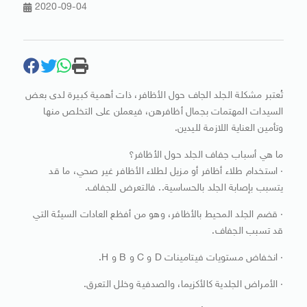
2020-09-04
تُعتبر مشكلة الجلد الجاف حول الأظافر، ذات أهمية كبيرة لدى بعض
السيدات المهتمات بجمال أظافرهن، فيعملن على التخلص منها
وتأمين العناية اللازمة لليدين.
ما هي أسباب جفاف الجلد حول الأظافر؟
· استخدام طلاء أظافر أو مزيل لطلاء الأظافر غير صحي، ما قد
يتسبب بإصابة الجلد بالحساسية.. فالتعرض للجفاف.
· قضم الجلد المحيط بالأظافر، وهو من أفظع العادات السيئة التي
قد تسبب الجفاف.
· انخفاض مستويات فيتامينات D و C و B و H.
· الأمراض الجلدية كالأكزيما، والصدفية وخلل التعرق.