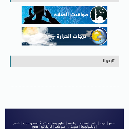
تابعونا
مصر
|
عرب
|
عالم
|
اقتصاد
|
رياضة
|
تقارير ومتابعات
|
ثقافة وفنون
|
علوم
|
وتكنولوجيا
|
سيدتى
|
منوعات
|
كاريكاتير
|
صور